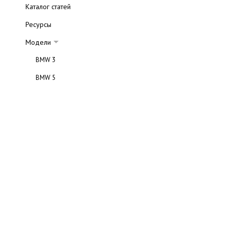
Каталог статей
Ресурсы
Модели
BMW 3
BMW 5
BMW 7
BMW x3
BMW x5
BMW m3
BMW m5
BMW 6
BMW m6
BMW X6