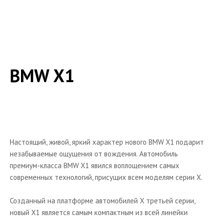
BMW X1
Галерея
Технические характеристики
BMW Z3
BMW Х1
BMW Z4
BMW Z8
Книги
Объявления
Настоящий, живой, яркий характер нового BMW X1 подарит
Тюнинг
незабываемые ощущения от вождения. Автомобиль
премиум-класса BMW X1 явился воплощением самых
современных технологий, присущих всем моделям серии X.
Созданный на платформе автомобилей X третьей серии,
новый X1 является самым компактным из всей линейки