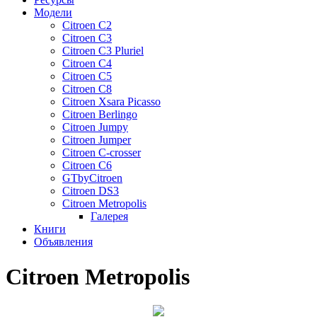
Модели
Citroen C2
Citroen C3
Citroen C3 Pluriel
Citroen C4
Citroen C5
Citroen C8
Citroen Xsara Picasso
Citroen Berlingo
Citroen Jumpy
Citroen Jumper
Citroen C-crosser
Citroen C6
GTbyCitroen
Citroen DS3
Citroen Metropolis
Галерея
Книги
Объявления
Citroen Metropolis