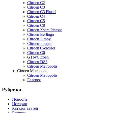
Citroen C2
Citroen C3
Citroen C3 Pluriel
Citroen C4
Citroen C5
Citroen C8
Citroen Xsara Picasso
Citroen Berlingo
Citroen Jumpy
Citroen Jumper
Citroen C-crosser
Citroen C6
GTbyCitroen
Citroen DS3
Citroen Metropolis
Citroen Metropolis
Citroen Metropolis
Галерея
Рубрики
Новости
История
Каталог статей
Ресурсы