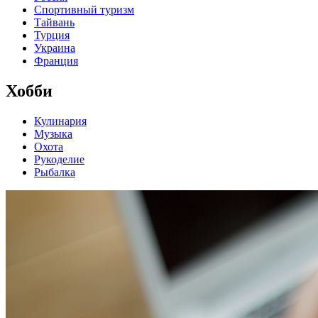
Спортивный туризм
Тайвань
Турция
Украина
Франция
Хобби
Кулинария
Музыка
Охота
Рукоделие
Рыбалка