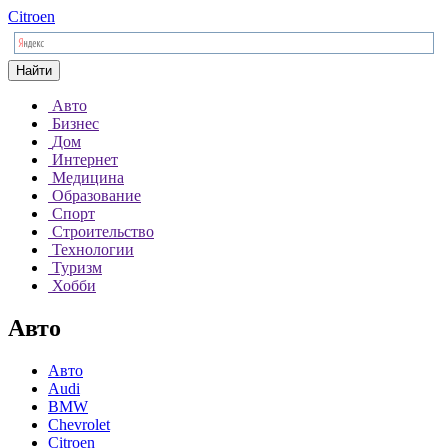
Citroen
Найти
Авто
Бизнес
Дом
Интернет
Медицина
Образование
Спорт
Строительство
Технологии
Туризм
Хобби
Авто
Авто
Audi
BMW
Chevrolet
Citroen