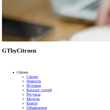
GTbyCitroen
Citroen
Citroen
Новости
История
Каталог статей
Ресурсы
Модели
Книги
Объявления