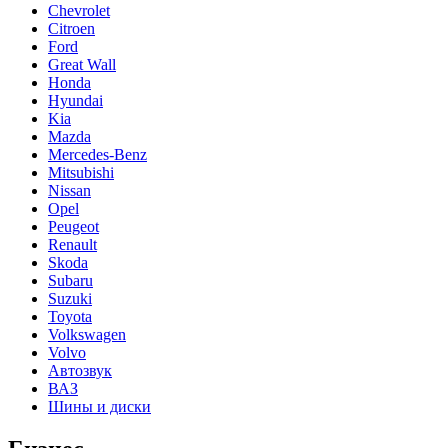
Chevrolet
Citroen
Ford
Great Wall
Honda
Hyundai
Kia
Mazda
Mercedes-Benz
Mitsubishi
Nissan
Opel
Peugeot
Renault
Skoda
Subaru
Suzuki
Toyota
Volkswagen
Volvo
Автозвук
ВАЗ
Шины и диски