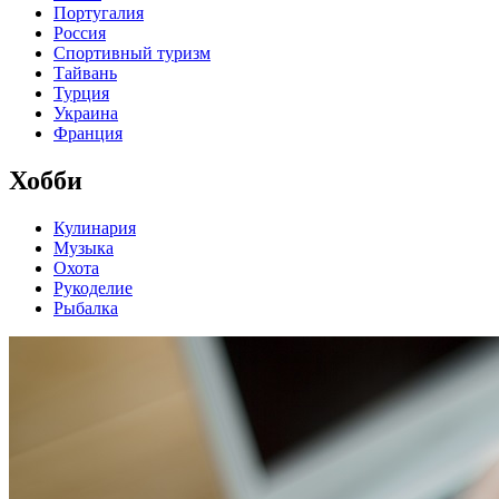
Португалия
Россия
Спортивный туризм
Тайвань
Турция
Украина
Франция
Хобби
Кулинария
Музыка
Охота
Рукоделие
Рыбалка