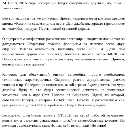
24 Hours 2015 года ассоциации будут совершенно другими, но, пока –
только такие.
Внутри машины тот же футуризм. Просто напрашивается крупная красная
кнопка «Reset» на самом видном месте. Да и джойстик гораздо гармоничнее
выглядел бы, чем руль. Пусть и такой странной формы.
О внутреннем комфортном размещении пассажира и водителя можно только
догадываться. Отдельное спасибо французам за наличие всего двух
сидений. Высота автомобиля, напомню, всего 1,090 м. Даже при
минимальном дорожном просвете, полезная высота всего 60-70 см.
Попробуйте себя уютно чувствовать под письменным столом! Причем,
независимо от его длинны!
Конечно, для объективной оценки автомобиля просто необходимы
технические характеристики. Скорость, разгон, аэродинамика, расход
топлива и пр. Совершенно непонятно, какой агрегат будет двигать это чудо
дизайна. Вряд ли это будет электрический двигатель на топливных
элементах, как в игре Gran Turismo от Polyphony Digital, из которой,
собственно говоря, и «вырос» GTbyCitroen. Похоже, с размещением V12
при длине концепта 4,960 м. проблем не будет. Поживем-увидим.
Безусловно, дизайнеры проекта GTbyCitroen своей работой открывают
новые пути развития стилистики и дизайна автомобильных кузовов. Но
неужели существующие ныне формы себя исчерпали?! Не верю!