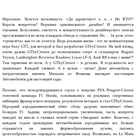
Нереально. Хочется воскликнуть: «Да здравствует к…к…» Но КТО?!
Король концептов? Вершина оригинального дизайна? И начинаются
терзания. Безусловно, смелость и концептуальность дизайнерского поиска
прослеживается во всем, в каждом обводе и отражении. Но…. За руль этого
«треколёта» как-то не хочется. Ведь реальная жизнь - это не компьютерная
игра Sony GT5, для которой и был разработан GTbyCitroen. На мой взгляд,
очень далеко GTbyCitroen до полноценных спорт и суперкаров. Bugatti
Veyron, Lamborghini Reventon Roadster, Lexus LF-A, Audi R8 и иже с ними!!!
Там гармония во всем. А у GTbyCitroen – в деталях. В отдельности все
привлекает. Каждый элемент. А в целом – пятно! Даже автомобиль с
патриотичным именем Marussia от Фоменко выглядит настоящим
Автомобилем для настоящей езды.
Похоже, что неподтвердившиеся слухи о покупке PSA Peugeot-Citroen
гоночной команды F1 Honda, основывались на реальных спортивных
амбициях французского концерна, результатом которых и стал GTbyCitroen.
Передний аэродинамический обвес сбоку здорово напоминает обвес
болидов F1. Задняя, непропорционально увеличенная, часть концепта
наводит на мысль о съемках новой серии «Звездных войн». Конечно, с
каждым годом прикладная автомобильная аэродинамика все больше
отражается на законах формообразования кузова, пытаясь
целесообразностью оправдать непривычное глазу. Возможно, на Le Mans