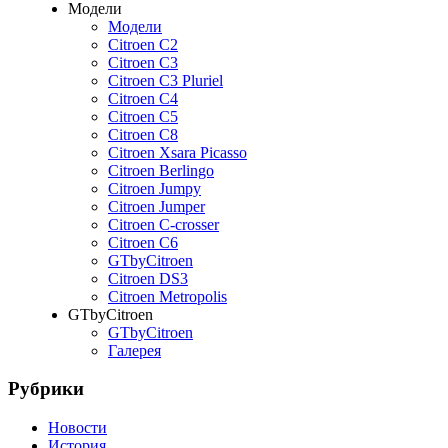
Модели
Модели
Citroen C2
Citroen C3
Citroen C3 Pluriel
Citroen C4
Citroen C5
Citroen C8
Citroen Xsara Picasso
Citroen Berlingo
Citroen Jumpy
Citroen Jumper
Citroen C-crosser
Citroen C6
GTbyCitroen
Citroen DS3
Citroen Metropolis
GTbyCitroen
GTbyCitroen
Галерея
Рубрики
Новости
История