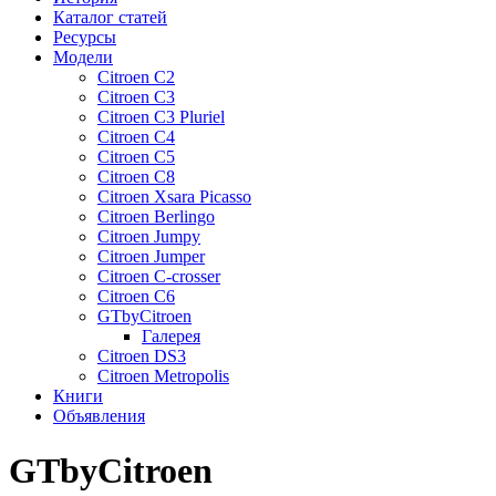
Каталог статей
Ресурсы
Модели
Citroen C2
Citroen C3
Citroen C3 Pluriel
Citroen C4
Citroen C5
Citroen C8
Citroen Xsara Picasso
Citroen Berlingo
Citroen Jumpy
Citroen Jumper
Citroen C-crosser
Citroen C6
GTbyCitroen
Галерея
Citroen DS3
Citroen Metropolis
Книги
Объявления
GTbyCitroen