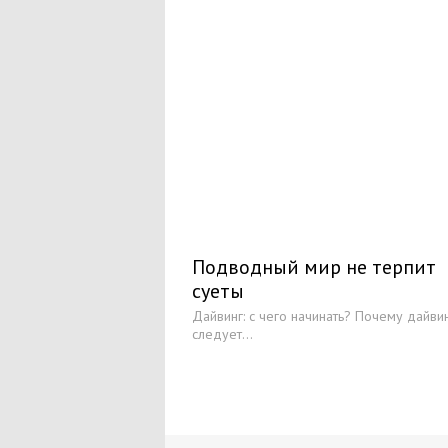
Подводный мир не терпит
суеты
Дайвинг: с чего начинать? Почему дайви
следует...