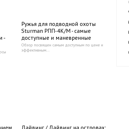
Ружья для подводной охоты
Sturman РПП-4К/М - самые
 -
доступные и маневренные
Обзор посвящен самым доступным по цене и
эффективным...
лосы
нием
Дайвинг / Дайвинг на островах: