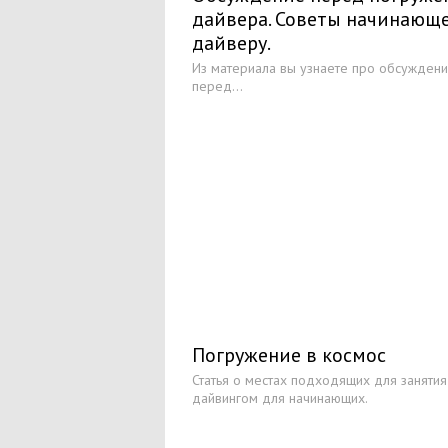
дайвера. Советы начинающ
дайверу.
Из материала вы узнаете про обсужден
перед...
Погружение в космос
Статья о местах подходящих для занятия
дайвингом для начинающих.