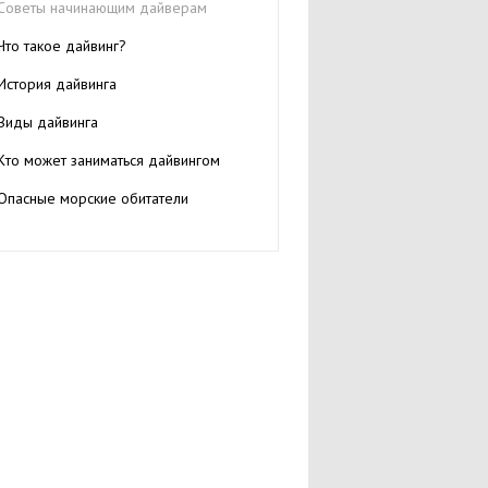
Советы начинающим дайверам
Что такое дайвинг?
История дайвинга
Виды дайвинга
Кто может заниматься дайвингом
Опасные морские обитатели
Техника дайвинга
Советы по покупке снаряжения для
дайвинга
Снаряжение для дайвинга: покупка или
аренда?
Снаряжение для дайвинга
Маска подводная
Ласты для плавания