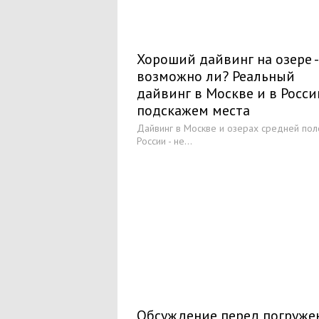
Хороший дайвинг на озере -
возможно ли? Реальный
дайвинг в Москве и в России
подскажем места
Дайвинг в Москве и озерах средней по
России - не...
Обсуждение перед погруже