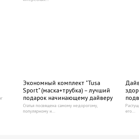
Экономный комплект "Tusa
Дайв
Sport" (маска+трубка) – лучший
здор
подарок начинающему дайверу
подв
нг
Статья посвящена самому недорогому,
Растущ
популярному и...
его...