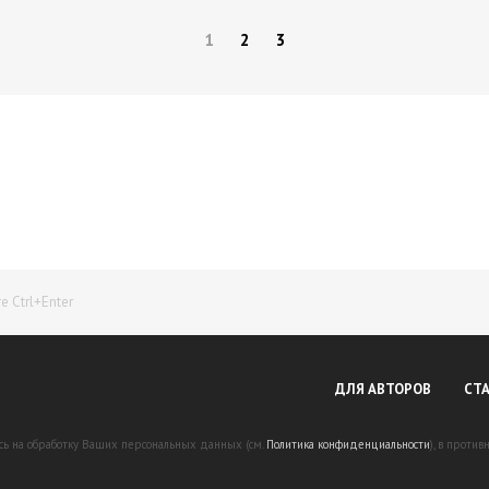
1
2
3
Начните получать постоянный доход!
Станьте автором на Web-3
 Ctrl+Enter
ДЛЯ АВТОРОВ
СТ
есь на обработку Ваших персональных данных (см.
Политика конфиденциальности
), в проти