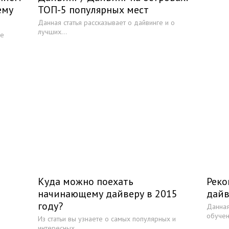
ему
ТОП-5 популярных мест
Данная статья рассказывает о дайвинге и о
лучших...
ие
Куда можно поехать
Рек
начинающему дайверу в 2015
дай
году?
Данная
обучен
Из статьи вы узнаете о самых популярных и
интересных...