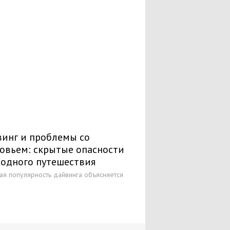
Отзывы о погружениях и дайвинг-турах
Фото-галерея
Видео-галерея
Выдающиеся личности
Часто задаваемые вопросы
Литература
инг и проблемы со
овьем: скрытые опасности
одного путешествия
ая популярность дайвинга объясняется