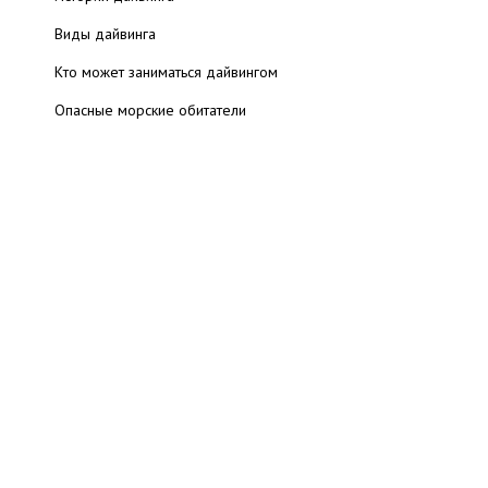
Виды дайвинга
Кто может заниматься дайвингом
Опасные морские обитатели
Техника дайвинга
Советы по покупке снаряжения для дайвинга
Снаряжение для дайвинга: покупка или аренда?
Снаряжение для дайвинга
Маска подводная
Ласты для плавания
Подводный гидрокостюм
Компенсатор плавучести
Регулятор для дайвинга