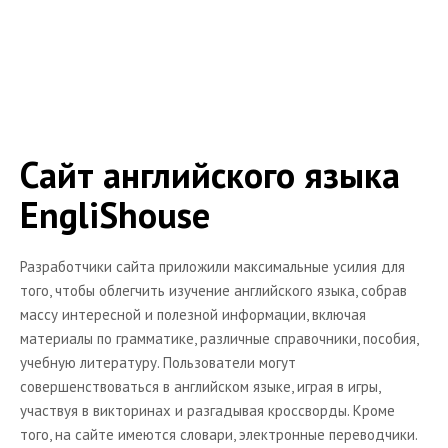
Обмен опытом в изучении языков
Анекдоты на английском языке
Книги
Платные аудио книги на англ. языке
Учебные пособия для скачивания
Сайт английского языка
Учебные пособия online
EngliShouse
Книжная лавка
Тесты по английскому языку
Разработчики сайта приложили максимальные усилия для
Полезные ссылки
того, чтобы облегчить изучение английского языка, собрав
массу интересной и полезной информации, включая
Курсы английского языка
материалы по грамматике, различные справочники, пособия,
Разное
учебную литературу. Пользователи могут
совершенствоваться в английском языке, играя в игры,
Учебные заведения
участвуя в викторинах и разгадывая кроссворды. Кроме
Online словари
того, на сайте имеются словари, электронные переводчики.