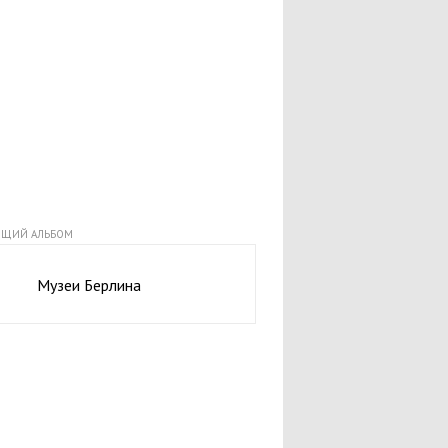
Оформление визы
Посольства
Галерея
Читальный зал
Каталог сайтов о Германии
Каталог статей
Книжный магазин
ЩИЙ АЛЬБОМ
Судьбы знаменитых людей Германии
Музеи Берлина
Города Германии
Подбор тура