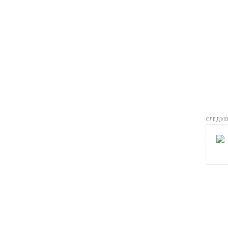
СЛЕДУЮ
Начните получать постоянный доход!