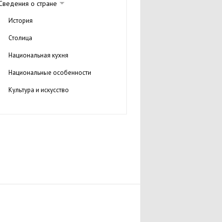
Сведения о стране
История
Столица
Национальная кухня
Национальные особенности
Культура и искусство
Города
Отдых в Германии
Достопримечательности
Замки
Термальные курорты
Озера Германии
Отзывы