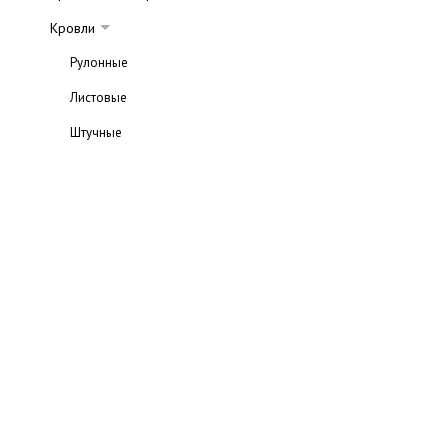
Кровли
Рулонные
Листовые
Штучные
Материалы тепло- и пароизоляции
Выбор типа кровли
Ремонт кровли
Советы по выбору и ремонту кровель
Мансарды
Назначение мансарды
Виды мансард
Обустройство мансард
Теплые мансарды