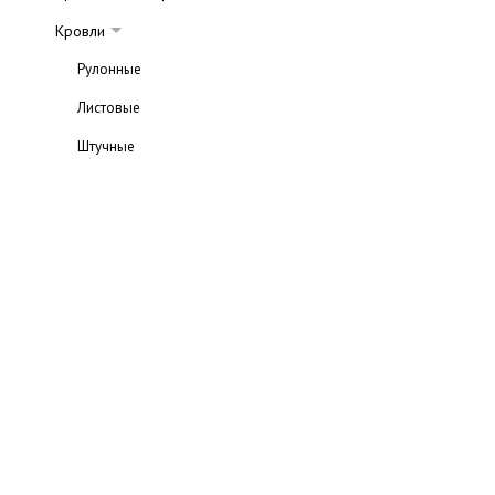
Кровли
Рулонные
Листовые
Штучные
Материалы тепло- и пароизоляции
Выбор типа кровли
Ремонт кровли
Советы по выбору и ремонту кровель
Мансарды
Назначение мансарды
Виды мансард
Обустройство мансард
Теплые мансарды