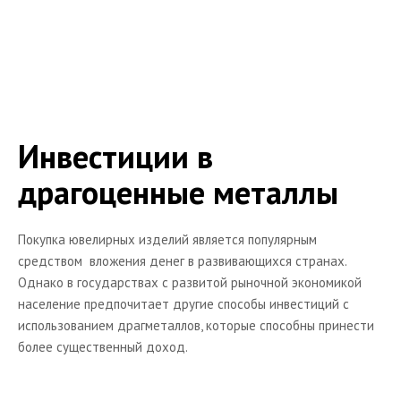
Банковские фонды (ОФБУ)
Доверительное управление (ИДУ)
ПИФ или ИДУ - что выбрать?
Интернет-трейдинг
Валютный рынок
Инвестиции в
Фондовый рынок
драгоценные металлы
Кто такой брокер
Акции и облигации
Покупка ювелирных изделий является популярным
Что такое акция. Виды акций
средством вложения денег в развивающихся странах.
Однако в государствах с развитой рыночной экономикой
Понятие финансов
население предпочитает другие способы инвестиций с
Читальный зал
использованием драгметаллов, которые способны принести
более существенный доход.
Форекс
Все о кредитах