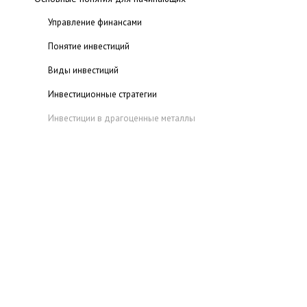
Управление финансами
Понятие инвестиций
Виды инвестиций
Инвестиционные стратегии
Инвестиции в драгоценные металлы
Инвестиции в валюты
Инвестиции в недвижимость
Инвестиции в ценные бумаги
Фьючерсы и опционы
Знакомство с фьючерсами
Знакомство с опционами
Паевые фонды (ПИФы)