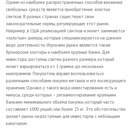
Одним из наиболее распространенных способов вложения
Рекомендуемые статьи
свободных средств является приобретение золотых
Библиотека инвестора
слитков. В разных странах существуют свои
законодательные нормы, регулирующие этот рынок.
Ценные бумаги
Например, в США реализацией слитков и монет занимаются
Библиотека трейдера
«золотые» дилеры, которые специализируются на данном
виде деятельности. Игроками рынка являются также
Интересно знать!
брокерские конторы и наиболее крупные банки. Для
Словарь трейдера
инвестора доступны слитки разного размера, который
Общепринятые обозначения
может варьироваться от 1 грамма до нескольких
килограммов. Покупатель вправе воспользоваться
Русский биржевой жаргон
различными способами покупки металла и его последующего
Электронные книги
хранения. Однако у такого вида инвестирования есть и
минусы, среди которых – регламентирование крупными
Программы
банками минимального объема покупки, который часто
Полезные ссылки
составляет 1000 унций, или более 25 кг. Это обстоятельство
делает рынок недоступным для инвесторов с небольшим
О проекте
капиталом.