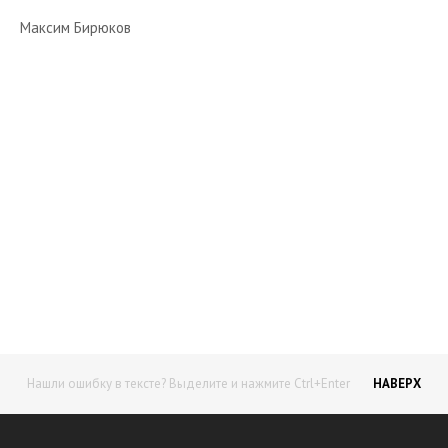
Максим Бирюков
Начните получать постоянный
доход!
Станьте автором на Web-3
Нашли ошибку в тексте? Выделите и нажмите Ctrl+Enter
НАВЕРХ