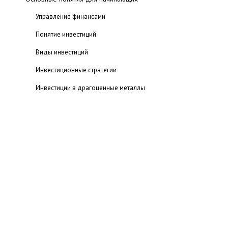
Управление финансами
Понятие инвестиций
Виды инвестиций
Инвестиционные стратегии
Инвестиции в драгоценные металлы
Инвестиции в валюты
Инвестиции в недвижимость
Инвестиции в ценные бумаги
Фьючерсы и опционы
Знакомство с фьючерсами
Знакомство с опционами
Паевые фонды (ПИФы)