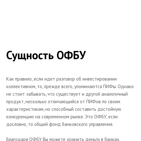
Банковские фонды (ОФБУ)
Доверительное управление (ИДУ)
ПИФ или ИДУ - что выбрать?
Интернет-трейдинг
Валютный рынок
Сущность ОФБУ
Фондовый рынок
Кто такой брокер
Как правило, если идет разговор об инвестировании
Акции и облигации
коллективном, то, прежде всего, упоминаются ПИФы. Однако
Что такое акция. Виды акций
не стоит забывать, что существует и другой аналогичный
Понятие финансов
продукт, несколько отличающийся от ПИФов по своим
характеристикам, но способный составить достойную
Читальный зал
конкуренцию на современном рынке. Это ОФБУ, если
Форекс
дословно, то общий фонд банковского управления.
Все о кредитах
Благодаря ОФБУ Вы можете хранить деньги в банках,