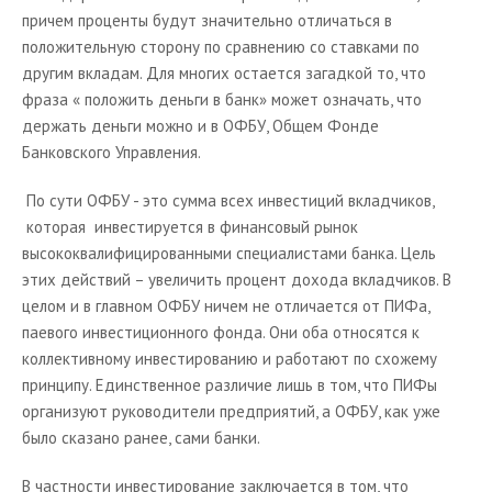
Рекомендуемые статьи
причем проценты будут значительно отличаться в
положительную сторону по сравнению со ставками по
Библиотека инвестора
другим вкладам. Для многих остается загадкой то, что
Ценные бумаги
фраза « положить деньги в банк» может означать, что
держать деньги можно и в ОФБУ, Общем Фонде
Библиотека трейдера
Банковского Управления.
Интересно знать!
По сути ОФБУ - это сумма всех инвестиций вкладчиков,
Словарь трейдера
которая инвестируется в финансовый рынок
Общепринятые обозначения
высококвалифицированными специалистами банка. Цель
этих действий – увеличить процент дохода вкладчиков. В
Русский биржевой жаргон
целом и в главном ОФБУ ничем не отличается от ПИФа,
Электронные книги
паевого инвестиционного фонда. Они оба относятся к
коллективному инвестированию и работают по схожему
Программы
принципу. Единственное различие лишь в том, что ПИФы
Полезные ссылки
организуют руководители предприятий, а ОФБУ, как уже
О проекте
было сказано ранее, сами банки.
В частности инвестирование заключается в том, что