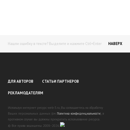
доход!
Станьте автором на Web-3
Нашли ошибку в тексте? Выделите и нажмите Ctrl+Enter
НАВЕРХ
ДЛЯ АВТОРОВ
СТАТЬИ ПАРТНЕРОВ
РЕКЛАМОДАТЕЛЯМ
Используя интернет ресурс web-3.ru, Вы соглашаетесь на обработку
Ваших персональных данных (см.
Политика конфиденциальности
), в
противном случае вы должны прекратить использование ресурса.
© Все права защищены. 2008–2026.