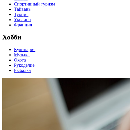
Спортивный туризм
Тайвань
Турция
Украина
Франция
Хобби
Кулинария
Музыка
Охота
Рукоделие
Рыбалка