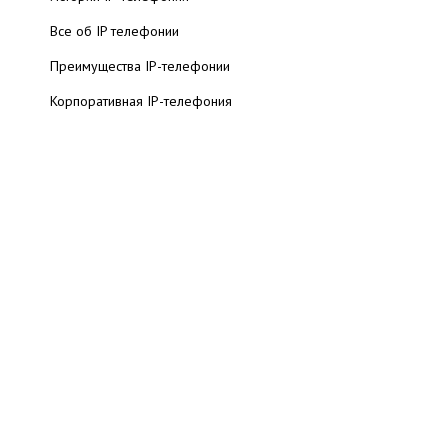
Все об IP телефонии
Преимущества IP-телефонии
Корпоративная IP-телефония
Каталог операторов IP телефонии
Стандарты IP телефонии
Каталог оборудования IP телефонии
Бесплатная IP телефония (FreeCall, Skype)
Тарифы. Прайс-листы
Телефонные коды стран и городов
Часто задаваемые вопросы FAQ
Книги по IP-телефонии
Персоналии