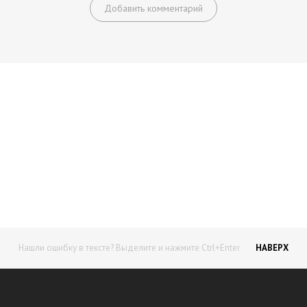
Добавить комментарий
Начните получать постоянный
доход!
Станьте автором на Web-3
Нашли ошибку в тексте? Выделите и нажмите Ctrl+Enter
НАВЕРХ