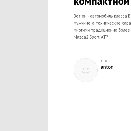
компактной
Вот он - автомобиль класса B
мужчине, а технические хар
многими традиционно более 
Mazda2 Sport AT?
АВТОР
anton