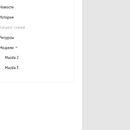
Новости
История
Каталог статей
Ресурсы
Модели
Mazda 2
Mazda 3
Mazda 6
Mazda Tribute
Mazda RX-8
Mazda 626
Mazda 323
Mazda MPV