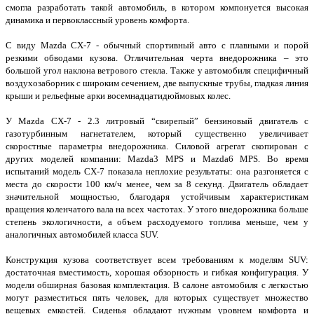
смогла разработать такой автомобиль, в котором компонуется высокая
динамика и первоклассный уровень комфорта.
С виду Mazda CX-7 - обычный спортивный авто с плавными и порой
резкими обводами кузова. Отличительная черта внедорожника – это
большой угол наклона ветрового стекла. Также у автомобиля специфичный
воздухозаборник с широким сечением, две выпускные трубы, гладкая линия
крыши и рельефные арки восемнадцатидюймовых колес.
У Mazda CX-7 - 2.3 литровый “свирепый” бензиновый двигатель с
газотурбинным нагнетателем, который существенно увеличивает
скоростные параметры внедорожника. Силовой агрегат скопирован с
других моделей компании: Mazda3 MPS и Mazda6 MPS. Во время
испытаний модель CX-7 показала неплохие результаты: она разгоняется с
места до скорости 100 км/ч менее, чем за 8 секунд. Двигатель обладает
значительной мощностью, благодаря устойчивым характеристикам
вращения коленчатого вала на всех частотах. У этого внедорожника больше
степень экологичности, а объем расходуемого топлива меньше, чем у
аналогичных автомобилей класса SUV.
Конструкция кузова соответствует всем требованиям к моделям SUV:
достаточная вместимость, хорошая обзорность и гибкая конфигурация. У
модели обширная базовая комплектация. В салоне автомобиля с легкостью
могут разместиться пять человек, для которых существует множество
вещевых емкостей. Сиденья обладают нужным уровнем комфорта и