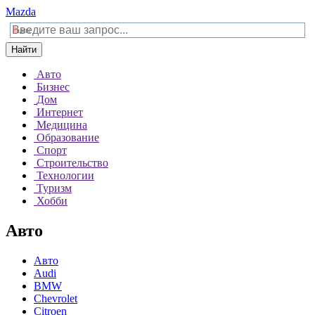
Mazda
Найти
Авто
Бизнес
Дом
Интернет
Медицина
Образование
Спорт
Строительство
Технологии
Туризм
Хобби
Авто
Авто
Audi
BMW
Chevrolet
Citroen