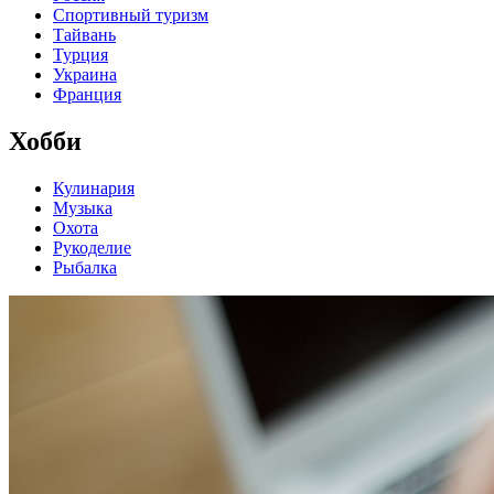
Спортивный туризм
Тайвань
Турция
Украина
Франция
Хобби
Кулинария
Музыка
Охота
Рукоделие
Рыбалка