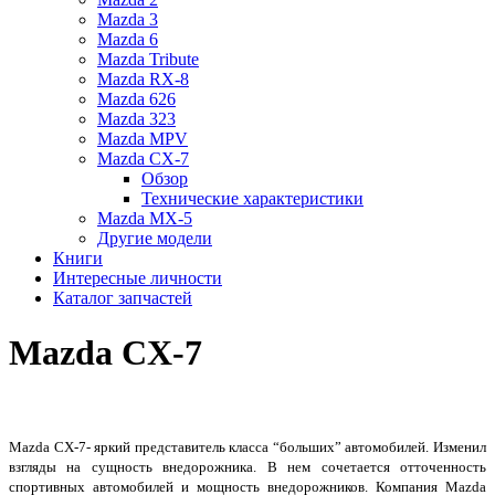
Mazda 3
Mazda 6
Mazda Tribute
Mazda RX-8
Mazda 626
Mazda 323
Mazda MPV
Mazda CX-7
Обзор
Технические характеристики
Mazda MX-5
Другие модели
Книги
Интересные личности
Каталог запчастей
Mazda CX-7
Mazda CX-7- яркий представитель класса “больших” автомобилей. Изменил
взгляды на сущность внедорожника. В нем сочетается отточенность
спортивных автомобилей и мощность внедорожников. Компания Mazda