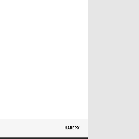
Mazda 323
Mazda MPV
Mazda CX-7
Mazda MX-5
Другие модели
Книги
Интересные личности
Каталог запчастей
НАВЕРХ