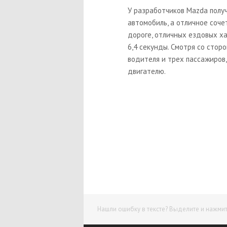
У разработчиков Mazda полу
автомобиль, а отличное соче
дороге, отличных ездовых ха
6,4 секунды. Смотря со стор
водителя и трех пассажиров
двигателю.
Нашли ошибку в тексте? Выделите и нажмите