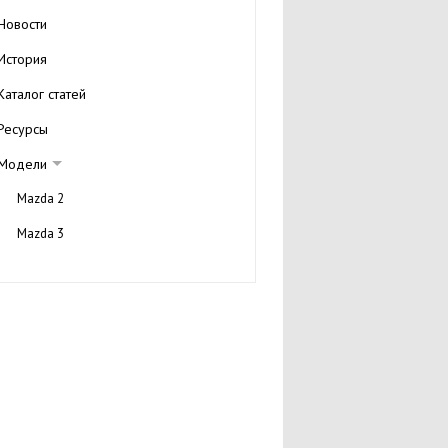
Новости
История
Каталог статей
Ресурсы
Модели
Mazda 2
Mazda 3
Mazda 6
Mazda Tribute
Mazda RX-8
Галерея
Технические характеристики
Mazda 626