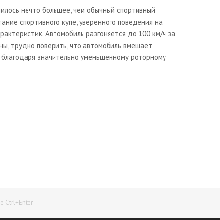
чилось нечто большее, чем обычный спортивный
тание спортивного купе, уверенного поведения на
рактеристик. Автомобиль разгоняется до 100 км/ч за
оны, трудно поверить, что автомобиль вмещает
, благодаря значительно уменьшенному роторному
Начните получать постоянный доход!
Станьте автором на Web-3
 Ctrl+Enter