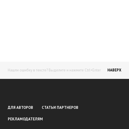
Начните получать постоянный
доход!
Станьте автором на Web-3
Нашли ошибку в тексте? Выделите и нажмите Ctrl+Enter
НАВЕРХ
ДЛЯ АВТОРОВ
СТАТЬИ ПАРТНЕРОВ
РЕКЛАМОДАТЕЛЯМ