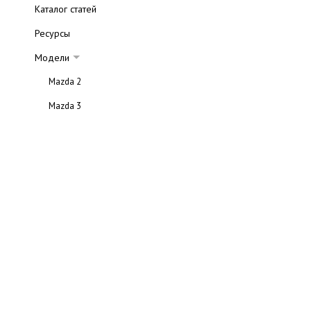
Каталог статей
Ресурсы
Модели
Mazda 2
Mazda 3
Mazda 6
Mazda Tribute
Mazda RX-8
Mazda 626
Mazda 323
Mazda MPV
Mazda CX-7
Mazda MX-5