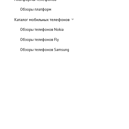
Обзоры платформ
Каталог мобильных телефонов
Обзоры телефонов Nokia
Обзоры телефонов Fly
Обзоры телефонов Samsung
Обзоры телефонов Siemens
Обзоры телефонов Sony Ericsson
Обзоры смартфонов HTC
Каталог телефонов Motorola
Статьи
Мобильные хитрости
Ссылки на сайты по настройке GPRS-интернет