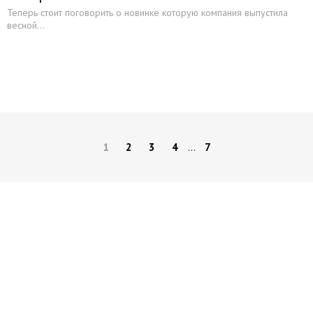
Теперь стоит поговорить о новинке которую компания выпустила
весной...
1
2
3
4
7
…
Начните получать постоянный
доход!
Станьте автором на Web-3