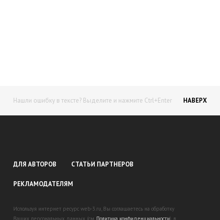
Начните получать постоянный
доход!
Станьте автором на Web-3
Нашли ошибку в тексте? Выделите и нажмите Ctrl+Enter
НАВЕРХ
ДЛЯ АВТОРОВ
СТАТЬИ ПАРТНЕРОВ
РЕКЛАМОДАТЕЛЯМ
Используя интернет ресурс web-3.ru, Вы соглашаетесь на обработку
Ваших персональных данных (см.
Политика конфиденциальности
), в