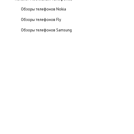
Обзоры телефонов Nokia
Обзоры телефонов Fly
Обзоры телефонов Samsung
Обзоры телефонов Siemens
Обзоры телефонов Sony Ericsson
Обзоры смартфонов HTC
Каталог телефонов Motorola
Статьи
Мобильные хитрости
Ссылки на сайты по настройке GPRS-интернет
Программы для телефонов
Игры на телефон