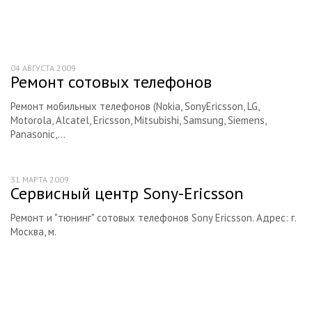
Книги для телефонов
Темы для телефонов Nokia
Рингтоны для телефонов
04 АВГУСТА 2009
Ремонт сотовых телефонов
Ремонт сотовых телефонов
Книги про мобильные телефоны
Ремонт мобильных телефонов (Nokia, SonyEricsson, LG,
Motorola, Alcatel, Ericsson, Mitsubishi, Samsung, Siemens,
Полезные ссылки
Panasonic,...
Где скачать темы для телефона
Обзоры телефонов Nokia на других сайтах
31 МАРТА 2009
Сервисный центр Sony-Ericsson
Сайты о мобильных телефонах
Ремонт и "тюнинг" сотовых телефонов Sony Ericsson. Адрес: г.
Словарь мобильных терминов
Москва, м.
Стандарты мобильной связи
Мобильные телефоны в интернет-магазинах
Обзоры сотовых телефонов