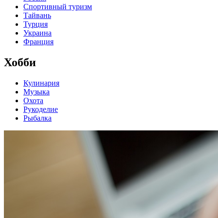
Спортивный туризм
Тайвань
Турция
Украина
Франция
Хобби
Кулинария
Музыка
Охота
Рукоделие
Рыбалка