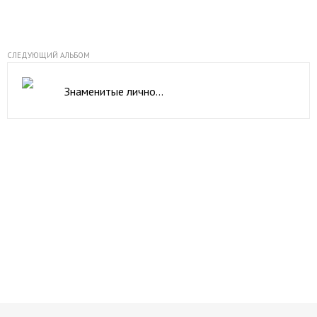
СЛЕДУЮЩИЙ АЛЬБОМ
Знаменитые личности Португалии
Начните получать постоянный
доход!
Станьте автором на Web-3