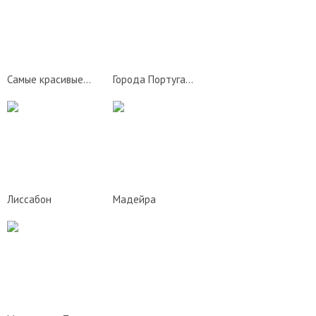
Знаменитости Португалии
Азорские острова
Подбор тура
Самые красивые места Португалии
Города Португалии
Лиссабон
Мадейра