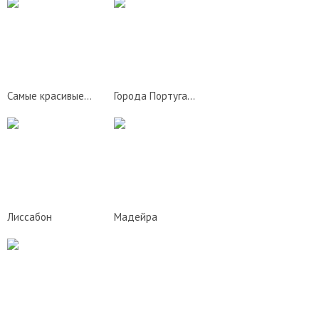
Знаменитости Португалии
Азорские острова
Подбор тура
Самые красивые места Португалии
Города Португалии
Лиссабон
Мадейра