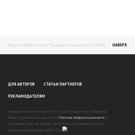
доход!
Станьте автором на Web-3
Нашли ошибку в тексте? Выделите и нажмите Ctrl+Enter
НАВЕРХ
ДЛЯ АВТОРОВ
СТАТЬИ ПАРТНЕРОВ
РЕКЛАМОДАТЕЛЯМ
Используя интернет ресурс web-3.ru, Вы соглашаетесь на обработку
Ваших персональных данных (см.
Политика конфиденциальности
), в
противном случае вы должны прекратить использование ресурса.
© Все права защищены. 2008–2026.