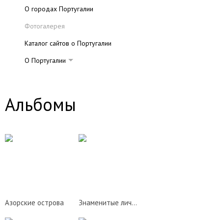
О городах Португалии
Фотогалерея
Каталог сайтов о Португалии
О Португалии
Карты Португалии
Реки Португалии
Альбомы
Столица Португалии
Культурные традиции Португалии
Интересное о Португалии
Развлечения в Португалии
Национальная кухня Португалии
Экономика Португалии
Азорские острова
Знаменитые личности Португалии
Книжный магазин