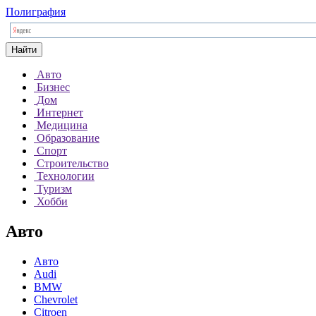
Полиграфия
Найти
Авто
Бизнес
Дом
Интернет
Медицина
Образование
Спорт
Строительство
Технологии
Туризм
Хобби
Авто
Авто
Audi
BMW
Chevrolet
Citroen