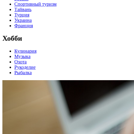
Спортивный туризм
Тайвань
Турция
Украина
Франция
Хобби
Кулинария
Музыка
Охота
Рукоделие
Рыбалка