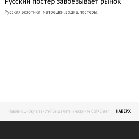
Русский постер завоевывает рынок
Русская экзотика: матрешки, водка, постеры.
Начните получать постоянный
доход!
Станьте автором на Web-3
Нашли ошибку в тексте? Выделите и нажмите Ctrl+Enter
НАВЕРХ