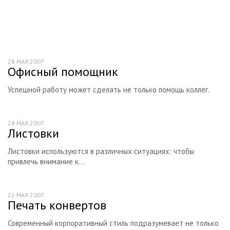
Книги
Журналы
Типографии Москвы
28 МАЯ 2007
Персоналии
Офисный помощник
Полиграфические сайты
Успешной работу может сделать не только помощь коллег.
Полиграфические форумы
Глоссарий
24 МАЯ 2007
Листовки
Листовки используются в различных ситуациях: чтобы
привлечь внимание к...
22 МАЯ 2007
Печать конвертов
Современный корпоративный стиль подразумевает не только