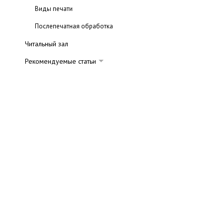
Виды печати
Послепечатная обработка
Читальный зал
Рекомендуемые статьи
Допечатные процессы
Основы полиграфии
Цвет и воспроизведение цвета
Технологии печати
Постпечатные процессы
Материалы для полиграфии
Оборудование
Полиграфическая продукция
Издательский бизнес