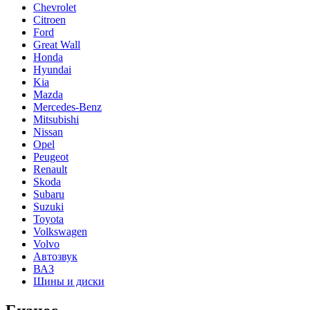
Chevrolet
Citroen
Ford
Great Wall
Honda
Hyundai
Kia
Mazda
Mercedes-Benz
Mitsubishi
Nissan
Opel
Peugeot
Renault
Skoda
Subaru
Suzuki
Toyota
Volkswagen
Volvo
Автозвук
ВАЗ
Шины и диски