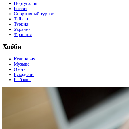
Португалия
Россия
Спортивный туризм
Тайвань
Турция
Украина
Франция
Хобби
Кулинария
Музыка
Охота
Рукоделие
Рыбалка