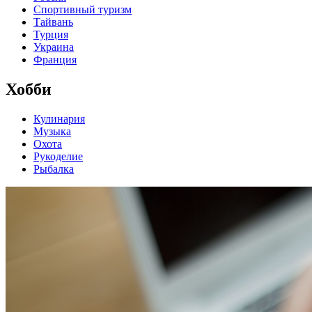
Спортивный туризм
Тайвань
Турция
Украина
Франция
Хобби
Кулинария
Музыка
Охота
Рукоделие
Рыбалка