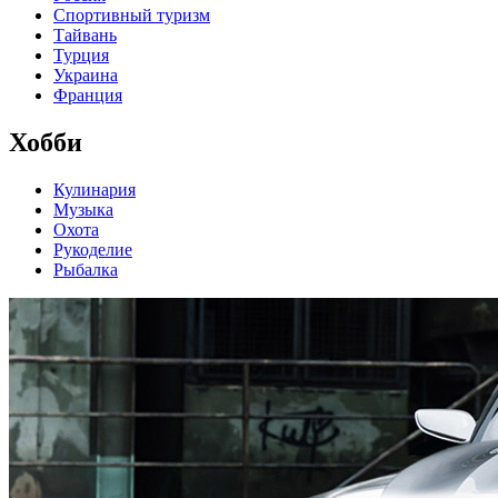
Спортивный туризм
Тайвань
Турция
Украина
Франция
Хобби
Кулинария
Музыка
Охота
Рукоделие
Рыбалка