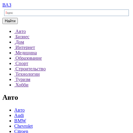
ВАЗ
Найти
Авто
Бизнес
Дом
Интернет
Медицина
Образование
Спорт
Строительство
Технологии
Туризм
Хобби
Авто
Авто
Audi
BMW
Chevrolet
Citroen