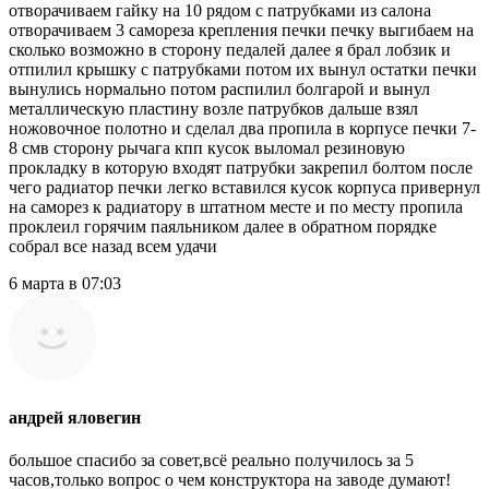
отворачиваем гайку на 10 рядом с патрубками из салона
отворачиваем 3 самореза крепления печки печку выгибаем на
сколько возможно в сторону педалей далее я брал лобзик и
отпилил крышку с патрубками потом их вынул остатки печки
вынулись нормально потом распилил болгарой и вынул
металлическую пластину возле патрубков дальше взял
ножовочное полотно и сделал два пропила в корпусе печки 7-
8 смв сторону рычага кпп кусок выломал резиновую
прокладку в которую входят патрубки закрепил болтом после
чего радиатор печки легко вставился кусок корпуса привернул
на саморез к радиатору в штатном месте и по месту пропила
проклеил горячим паяльником далее в обратном порядке
собрал все назад всем удачи
6 марта в 07:03
андрей яловегин
большое спасибо за совет,всё реально получилось за 5
часов,только вопрос о чем конструктора на заводе думают!