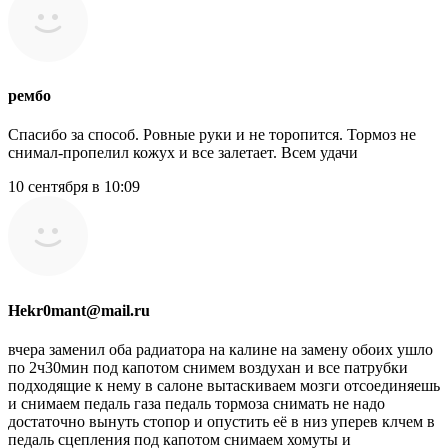
рембо
Спасибо за способ. Ровные руки и не торопится. Тормоз не
снимал-пропелил кожух и все залетает. Всем удачи
10 сентября в 10:09
Hekr0mant@mail.ru
вчера заменил оба радиатора на калине на замену обоих ушло
по 2ч30мин под капотом снимем воздухан и все патрубки
подходящие к нему в салоне вытаскиваем мозги отсоединяешь
и снимаем педаль газа педаль тормоза снимать не надо
достаточно вынуть стопор и опустить её в низ уперев клчем в
педаль сцепления под капотом снимаем хомуты и