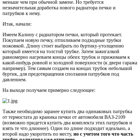
меньше чем при обычной замене. Но требуется
незначительная доработка нового радиатора печки и
патрубков к нему.
Итак, начали:
Имеем Калину с радиатором печки, который протекает.
Покупаем новую печку, отпиливаем подходные трубки
ножовкой. Длину стоит выбрать по буртику-утолщению
который имеется на толстой трубке. Затем зажигалкой
равномерно нагреваем концы обеих трубок и прижимаем к
какой-нибудь ровной и холодной поверхности (к двери гаража
например). Тем самым создаем на концах трубок небольшой
буртик, для предотвращения сползания патрубков под
давлением.
На выходе получаем примерно следующее:
Также необходимо заранее купить два одинаковых патрубка
от термостата до краника печки от автомобиля ВАЗ-2109
(возможно придется купить два комплекта этих патрубков и
взять те что длиннее). Один по длине подходит идеально, а
второй надо укоротить по месту,
но с учетом того что часть
трубок радиатора уже отпилено.