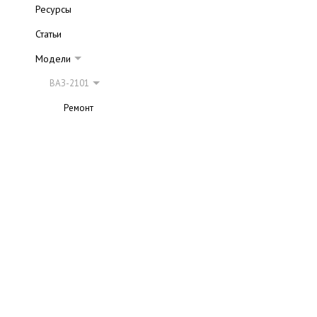
Ресурсы
Статьи
Модели
ВАЗ-2101
Ремонт
ВАЗ-2102
ВАЗ-2103
ВАЗ-2104
ВАЗ-2105
ВАЗ-2106
ВАЗ-2107
ВАЗ-2108
ВАЗ-2109