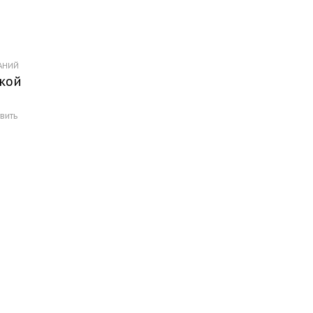
ВАНИЙ
нкой
вить