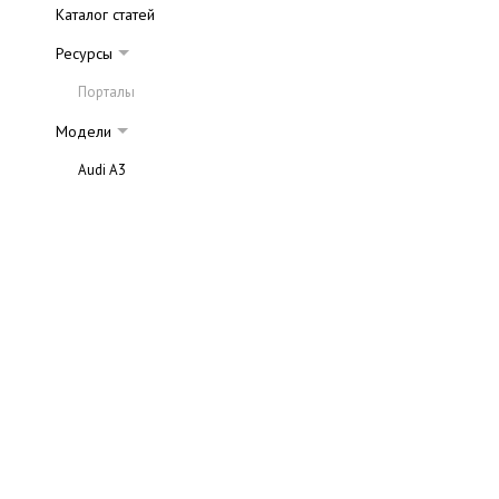
Каталог статей
Ресурсы
Порталы
Модели
Audi A3
Audi A4
Audi A6
Audi A8
Audi TT
Audi Q7
Audi A5
Audi S
Audi RS4