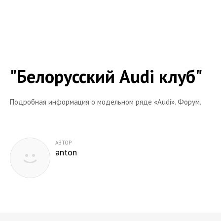
Audi Q5
Audi R8
Audi RS6
Audi 100
"Белорусский Audi клуб"
Audi 80
Audi A7
Подробная информация о модельном ряде «Audi». Форум.
Audi A1
Audi A2
АВТОР
Audi V8
anton
Автосалоны
Книги
Тюнинг
Объявления