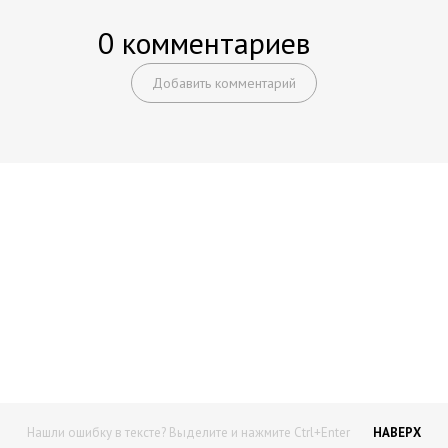
Каталог запчастей
0 комментариев
Добавить комментарий
Начните получать постоянный
доход!
Станьте автором на Web-3
Нашли ошибку в тексте? Выделите и нажмите Ctrl+Enter
НАВЕРХ