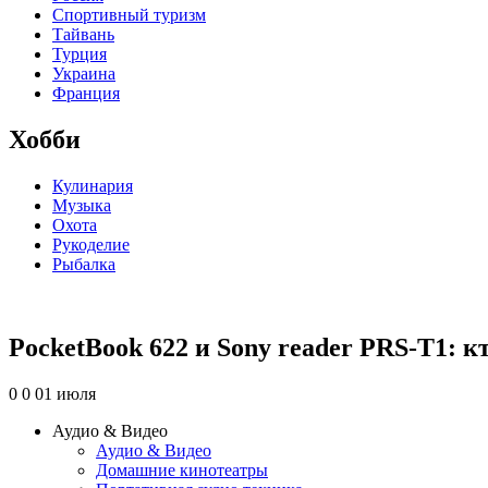
Спортивный туризм
Тайвань
Турция
Украина
Франция
Хобби
Кулинария
Музыка
Охота
Рукоделие
Рыбалка
PocketBook 622 и Sony reader PRS-T1: к
0
0
01 июля
Аудио & Видео
Аудио & Видео
Домашние кинотеатры