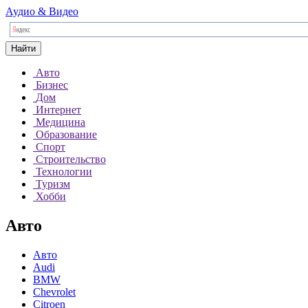
Аудио & Видео
Найти
Авто
Бизнес
Дом
Интернет
Медицина
Образование
Спорт
Строительство
Технологии
Туризм
Хобби
Авто
Авто
Audi
BMW
Chevrolet
Citroen