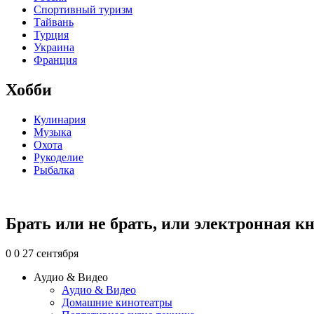
Спортивный туризм
Тайвань
Турция
Украина
Франция
Хобби
Кулинария
Музыка
Охота
Рукоделие
Рыбалка
Брать или не брать, или электронная к
0
0
27 сентября
Аудио & Видео
Аудио & Видео
Домашние кинотеатры