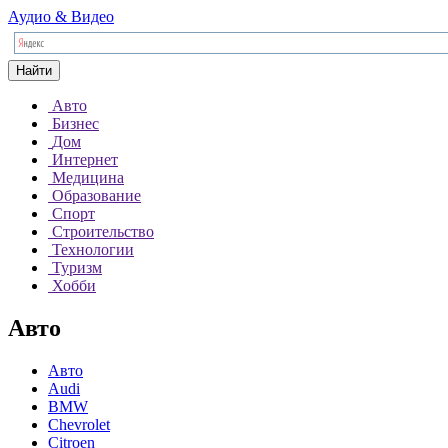
Аудио & Видео
Найти
Авто
Бизнес
Дом
Интернет
Медицина
Образование
Спорт
Строительство
Технологии
Туризм
Хобби
Авто
Авто
Audi
BMW
Chevrolet
Citroen