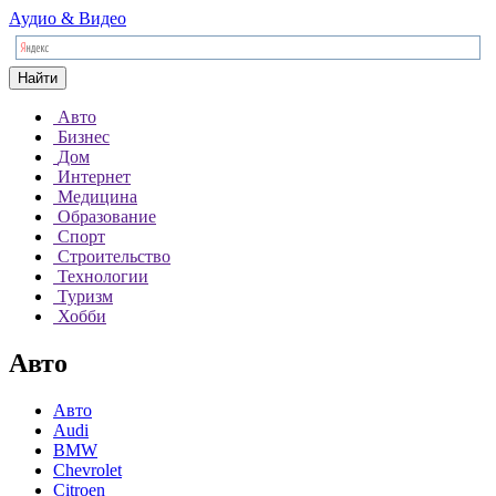
Аудио & Видео
Найти
Авто
Бизнес
Дом
Интернет
Медицина
Образование
Спорт
Строительство
Технологии
Туризм
Хобби
Авто
Авто
Audi
BMW
Chevrolet
Citroen