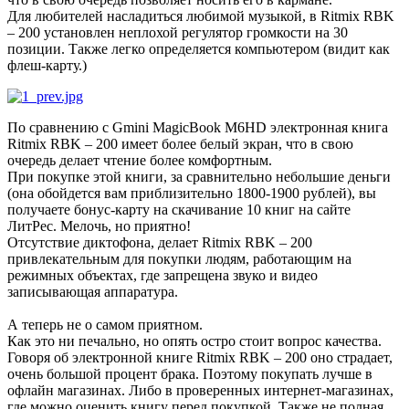
Для любителей насладиться любимой музыкой, в Ritmix RBK
– 200 установлен неплохой регулятор громкости на 30
позиции. Также легко определяется компьютером (видит как
флеш-карту.)
По сравнению с Gmini MagicBook M6HD электронная книга
Ritmix RBK – 200 имеет более белый экран, что в свою
очередь делает чтение более комфортным.
При покупке этой книги, за сравнительно небольшие деньги
(она обойдется вам приблизительно 1800-1900 рублей), вы
получаете бонус-карту на скачивание 10 книг на сайте
ЛитРес. Мелочь, но приятно!
Отсутствие диктофона, делает Ritmix RBK – 200
привлекательным для покупки людям, работающим на
режимных объектах, где запрещена звуко и видео
записывающая аппаратура.
А теперь не о самом приятном.
Как это ни печально, но опять остро стоит вопрос качества.
Говоря об электронной книге Ritmix RBK – 200 оно страдает,
очень большой процент брака. Поэтому покупать лучше в
офлайн магазинах. Либо в проверенных интернет-магазинах,
где можно оценить книгу перед покупкой. Также не полная