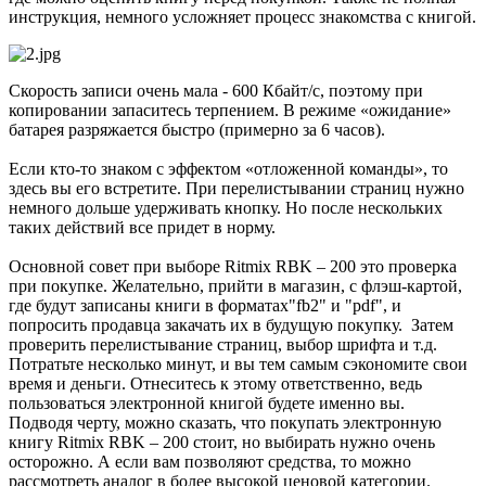
инструкция, немного усложняет процесс знакомства с книгой.
Скорость записи очень мала - 600 Кбайт/с, поэтому при
копировании запаситесь терпением. В режиме «ожидание»
батарея разряжается быстро (примерно за 6 часов).
Если кто-то знаком с эффектом «отложенной команды», то
здесь вы его встретите. При перелистывании страниц нужно
немного дольше удерживать кнопку. Но после нескольких
таких действий все придет в норму.
Основной совет при выборе Ritmix RBK – 200 это проверка
при покупке. Желательно, прийти в магазин, с флэш-картой,
где будут записаны книги в форматах"fb2" и "pdf", и
попросить продавца закачать их в будущую покупку. Затем
проверить перелистывание страниц, выбор шрифта и т.д.
Потратьте несколько минут, и вы тем самым сэкономите свои
время и деньги. Отнеситесь к этому ответственно, ведь
пользоваться электронной книгой будете именно вы.
Подводя черту, можно сказать, что покупать электронную
книгу Ritmix RBK – 200 стоит, но выбирать нужно очень
осторожно. А если вам позволяют средства, то можно
рассмотреть аналог в более высокой ценовой категории.