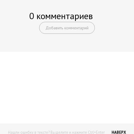
0 комментариев
Добавить комментарий
Начните получать постоянный
доход!
Станьте автором на Web-3
Нашли ошибку в тексте? Выделите и нажмите Ctrl+Enter
НАВЕРХ