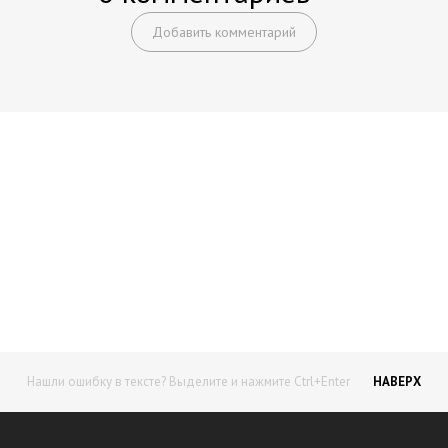
Добавить комментарий
Начните получать постоянный
доход!
Станьте автором на Web-3
Нашли ошибку в тексте? Выделите и нажмите Ctrl+Enter
НАВЕРХ