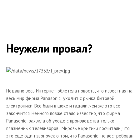
Диктофоны
Портативные DVD
Каталог портативной аудио техники
Мебель и кронштейны для техники
Неужели провал?
Тумбы
Кронштейны для телевизоров
Статьи по выбору мебели и кронштейнов для AV-
техники
Кронштейны для AV - техники
Недавно весь Интернет облетела новость, что известная на
весь мир фирма Panasonic уходит с рынка бытовой
Каталог аксессуаров к hi-fi
электроники. Все были в шоке и гадали, чем же это все
Теле-видео техника
закончится. Немного позже стало известно, что фирма
Panasonic заявила об уходе с производства только
Плазменные панели
плазменных телевизоров. Мировые критики посчитали, что
Телевизоры
это еще один звоночек о том, что Panasonic не востребован