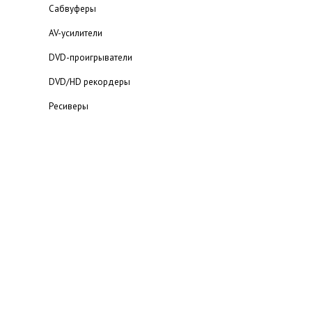
Сабвуферы
AV-усилители
DVD-проигрыватели
DVD/HD рекордеры
Ресиверы
Мультимедийный проигрыватель
Blu-ray проигрыватели
Статьи о домашних кинотеатрах
Каталог домашних кинотеатров
Портативная аудио техника
MP3-плееры
Наушники
Электронные переводчики