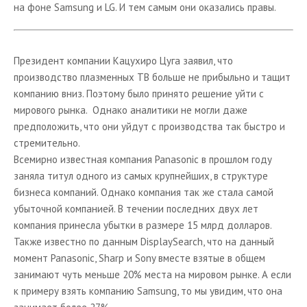
на фоне Samsung и LG. И тем самым они оказались правы.
Проекционное оборудование
Спутниковое телевидение
Аудио техника Hi-Fi
Президент компании Кацухиро Цуга заявил, что
производство плазменных ТВ больше не прибыльно и тащит
Устройства для чтения электронных книг
компанию вниз. Поэтому было принято решение уйти с
Новости из мира Аудио&Видео
мирового рынка. Однако аналитики не могли даже
предположить, что они уйдут с производства так быстро и
стремительно.
Всемирно известная компания Panasonic в прошлом году
заняла титул одного из самых крупнейших, в структуре
бизнеса компаний. Однако компания так же стала самой
убыточной компанией. В течении последних двух лет
компания принесла убытки в размере 15 млрд долларов.
Также известно по данным DisplaySearch, что на данный
момент Panasonic, Sharp и Sony вместе взятые в общем
занимают чуть меньше 20% места на мировом рынке. А если
к примеру взять компанию Samsung, то мы увидим, что она