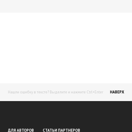
Начните получать постоянный
доход!
Станьте автором на Web-3
Нашли ошибку в тексте? Выделите и нажмите Ctrl+Enter
НАВЕРХ
ДЛЯ АВТОРОВ
СТАТЬИ ПАРТНЕРОВ