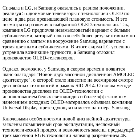
Сначала и LG, и Samsung оказались в равном положении,
реализуя 55-дюймовые телевизоры с технологией OLED по
цене, в два раза превышающей плановую стоимость. И это
несмотря на различия в выбранной OLED-технологии. Так,
компания LG предпочла незамысловатый вариант с белыми
субпикселями, который показал себя более результативным по
сравнению с взятым на вооружение Samsung вариантом с
тремя цветными субпикселями. В итоге фирма LG успешно
устранила возникшие трудности, а Samsung отложил
производство OLED-телевизоров.
Однако, возможно, у Samsung в скором времени появится
шанс благодаря "Новой двух масочной дисплейной AMOLED
архитектуре", о которой стало известно на всемирном смотре
дисплейных технологий в рамках SID 2014. О новом методе
производства дисплеев по OLED-технологии с
использованием белых светодиодов и более эффективным
нанесением исходных OLED-материалов объявила компания
Universal Display, претендующая на место партнера Samsung.
Ключевыми особенностями новой дисплейной архитектуры
заявлены повышенный срок эксплуатации, несложный
технологический процесс и возможность замены предыдущей
трех масочной RGB-технологии Samsung разрешением 4К.