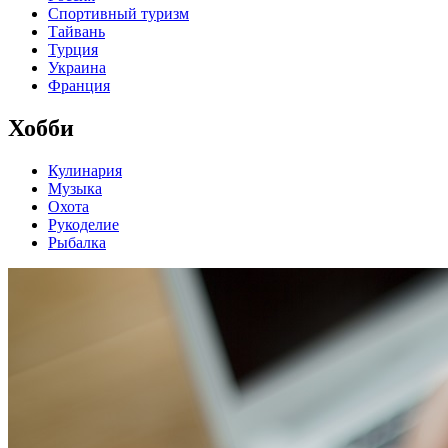
Спортивный туризм
Тайвань
Турция
Украина
Франция
Хобби
Кулинария
Музыка
Охота
Рукоделие
Рыбалка