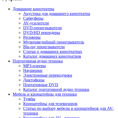
Домашние кинотеатры
Акустика для домашнего кинотеатра
Сабвуферы
AV-усилители
DVD-проигрыватели
DVD/HD рекордеры
Ресиверы
Мультимедийный проигрыватель
Blu-ray проигрыватели
Статьи о домашних кинотеатрах
Каталог домашних кинотеатров
Портативная аудио техника
MP3-плееры
Наушники
Электронные переводчики
Диктофоны
Портативные DVD
Каталог портативной аудио техники
Мебель и кронштейны для техники
Тумбы
Кронштейны для телевизоров
Статьи по выбору мебели и кронштейнов для AV-
техники
Кронштейны для AV - техники