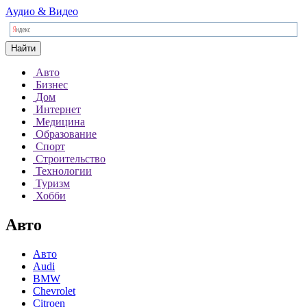
Аудио & Видео
Найти
Авто
Бизнес
Дом
Интернет
Медицина
Образование
Спорт
Строительство
Технологии
Туризм
Хобби
Авто
Авто
Audi
BMW
Chevrolet
Citroen