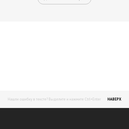
Начните получать постоянный
доход!
Станьте автором на Web-3
Нашли ошибку в тексте? Выделите и нажмите Ctrl+Enter
НАВЕРХ