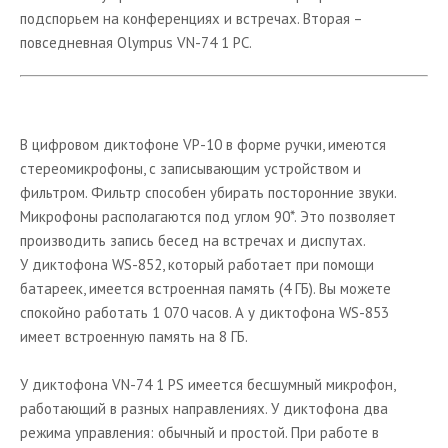
Проекционное оборудование
подспорьем на конференциях и встречах. Вторая –
повседневная Olympus VN-74 1 PC.
Спутниковое телевидение
Аудио техника Hi-Fi
Устройства для чтения электронных книг
В цифровом диктофоне VP-10 в форме ручки, имеются
Новости из мира Аудио&Видео
стереомикрофоны, с записывающим устройством и
фильтром. Фильтр способен убирать посторонние звуки.
Микрофоны располагаются под углом 90*. Это позволяет
производить запись бесед на встречах и диспутах.
У диктофона WS-852, который работает при помощи
батареек, имеется встроенная память (4 ГБ). Вы можете
спокойно работать 1 070 часов. А у диктофона WS-853
имеет встроенную память на 8 ГБ.
У диктофона VN-74 1 PS имеется бесшумный микрофон,
работающий в разных направлениях. У диктофона два
режима управления: обычный и простой. При работе в