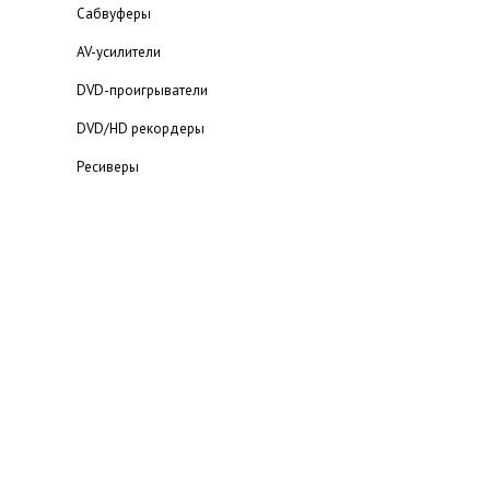
Сабвуферы
AV-усилители
DVD-проигрыватели
DVD/HD рекордеры
Ресиверы
Мультимедийный проигрыватель
Blu-ray проигрыватели
Статьи о домашних кинотеатрах
Каталог домашних кинотеатров
Портативная аудио техника
MP3-плееры
Наушники
Электронные переводчики