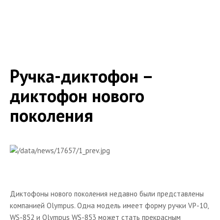
Диктофоны
Портативные DVD
Каталог портативной аудио техники
Мебель и кронштейны для техники
Ручка-диктофон –
Тумбы
диктофон нового
Кронштейны для телевизоров
поколения
Статьи по выбору мебели и кронштейнов для AV-
техники
Кронштейны для AV - техники
Каталог аксессуаров к hi-fi
Теле-видео техника
Плазменные панели
Диктофоны нового поколения недавно были представлены
компанией Olympus. Одна модель имеет форму ручки VP-10,
Телевизоры
WS-852 и Olympus WS-853 может стать прекрасным