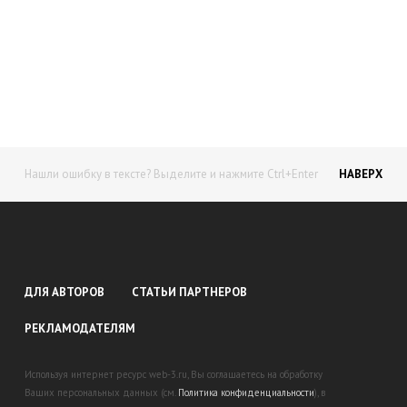
Начните получать постоянный
доход!
Станьте автором на Web-3
Нашли ошибку в тексте? Выделите и нажмите Ctrl+Enter
НАВЕРХ
ДЛЯ АВТОРОВ
СТАТЬИ ПАРТНЕРОВ
РЕКЛАМОДАТЕЛЯМ
Используя интернет ресурс web-3.ru, Вы соглашаетесь на обработку
Ваших персональных данных (см.
Политика конфиденциальности
), в