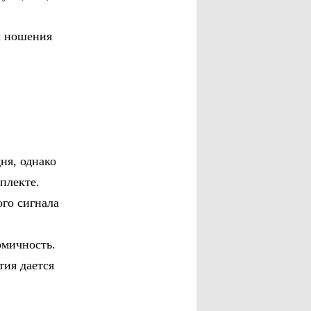
я ношения
ня, однако
мплекте.
ого сигнала
омичность.
тия дается