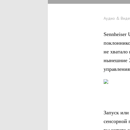
Аудио & Вид
Sennheiser 
поклоннико
не хватало
нынешние X
управления
Запуск или
сенсорной 