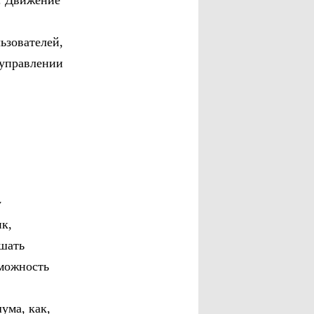
а. Движение
ьзователей,
 управлении
у
к,
чшать
зможность
ума, как,