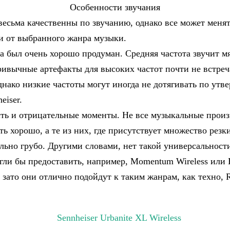
Особенности звучания
есьма качественны по звучанию, однако все может менят
и от выбранного жанра музыки.
а был очень хорошо продуман. Средняя частота звучит мя
ривычные артефакты для высоких частот почти не встреч
днако низкие частоты могут иногда не дотягивать по ут
eiser.
сть и отрицательные моменты. Не все музыкальные прои
ть хорошо, а те из них, где присутствует множество резки
ольно грубо. Другими словами, нет такой универсальност
гли бы предоставить, например, Momentum Wireless или B
о зато они отлично подойдут к таким жанрам, как техно,