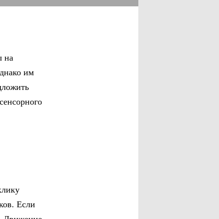
ы на
однако им
дложить
 сенсорного
клику
ков. Если