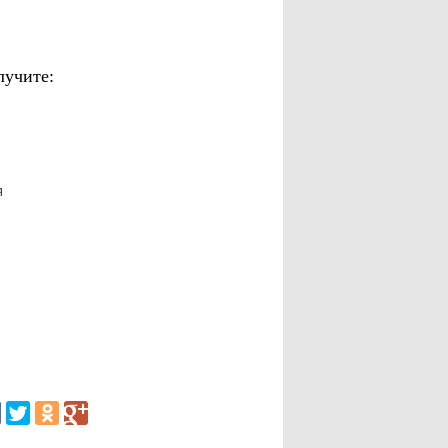
лучите:
я