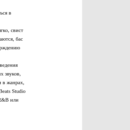
ься в
гко, свист
аются, бас
верждению
зведения
х звуков,
и в жанрах,
eats Studio
 R&B или