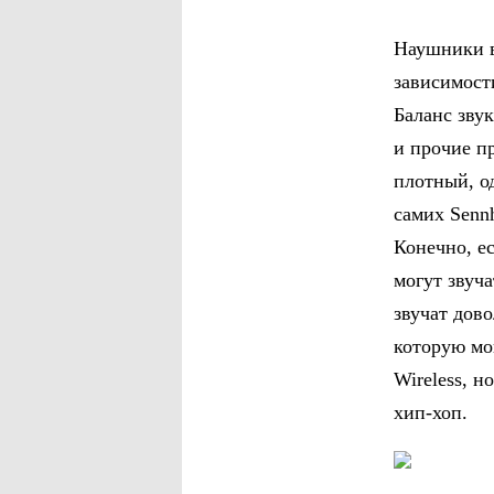
Наушники в
зависимост
Баланс звук
и прочие п
плотный, о
самих Sennh
Конечно, е
могут звуча
звучат дов
которую мо
Wireless, н
хип-хоп.