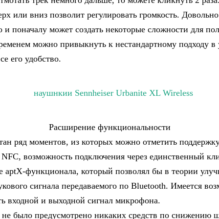
отмотать трек немного дальше, то можете кликнуть 2 раз
ерх или вниз позволит регулировать громкость. Довольно
 и поначалу может создать некоторые сложности для пол
временем можно привыкнуть к нестандартному подходу в
се его удобство.
Расширение функциональности
тан ряд моментов, из которых можно отметить поддержк
 NFC, возможность подключения через единственный кли
е aptX-функционала, который позволял бы в теории улу
укового сигнала передаваемого по Bluetooth. Имеется во
ть входной и выходной сигнал микрофона.
 не было предусмотрено никаких средств по снижению ш