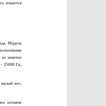
о ломается
да. Модель
оролоновыми
 не заметен
– 25000 Гц,
малый вес;
ка штыков