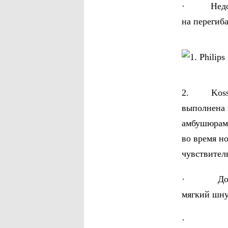
· Недоста
на перегиба
2. Koss K
выполнена 
амбушюрами
во время н
чувствител
· Достоин
мягкий шну
· Недост