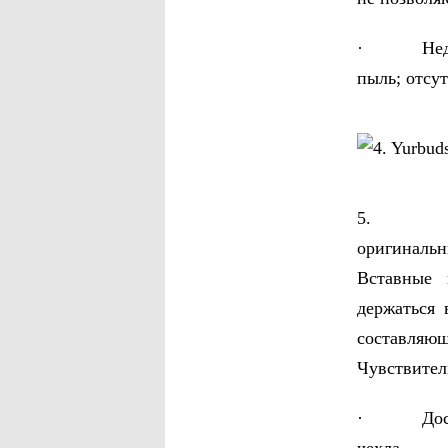
· Недоста
пыль; отсу
5. JVC H
оригиналь
Вставные 
держаться
составляющ
Чувствител
· Достоин