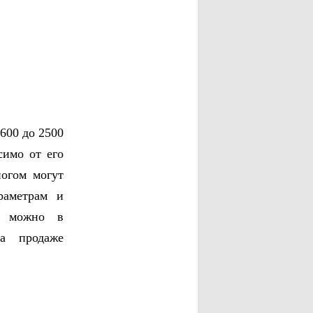
600 до 2500
симо от его
ногом могут
раметрам и
й можно в
на продаже