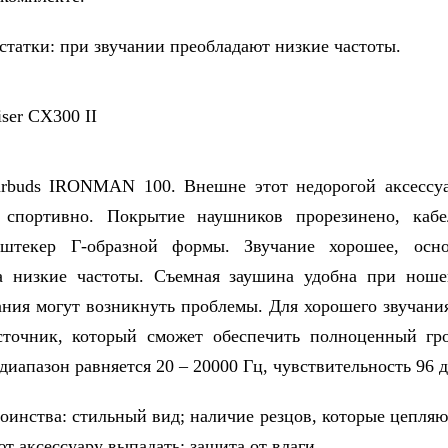
тки: при звучании преобладают низкие частоты.
s IRONMAN 100. Внешне этот недорогой аксессуа
 спортивно. Покрытие наушников прорезинено, кабе
штекер Г-образной формы. Звучание хорошее, осн
на низкие частоты. Съемная заушина удобна при ноше
ания могут возникнуть проблемы. Для хорошего звучани
точник, который сможет обеспечить полноценный гро
иапазон равняется 20 – 20000 Гц, чувствительность 96 д
тва: стильный вид; наличие резцов, которые цепляют
ют аксессуару выпадать; защита от влаги