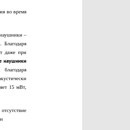
ия во время
 наушники –
 Благодаря
т даже при
е наушники
 благодаря
кустически
яет 15 мВт,
 отсутствие
йн