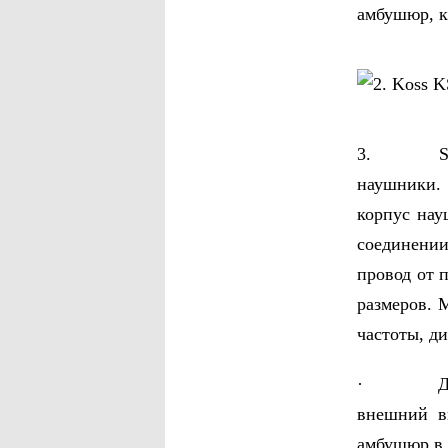
амбушюр, к
3. Sennh
наушники. 
корпус нау
соединени
провод от 
размеров. 
частоты, ди
· Достоин
внешний в
амбушюр в 