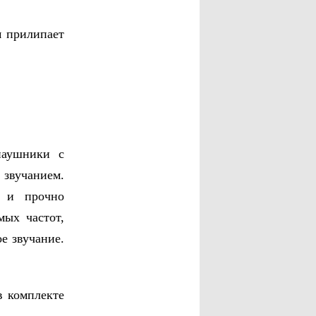
 прилипает
аушники с
звучанием.
у и прочно
ых частот,
е звучание.
 комплекте