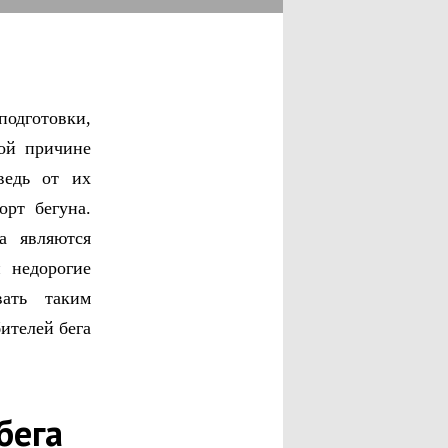
одготовки,
той причине
ведь от их
орт бегуна.
а являются
 недорогие
вать таким
бителей бега
бега