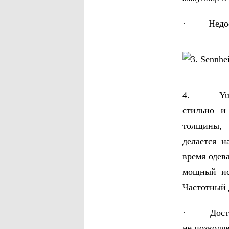
· Недоста
4. Yurbud
стильно и
толщины, 
делается 
время одев
мощный ис
Частотный д
· Достоинс
не позволя