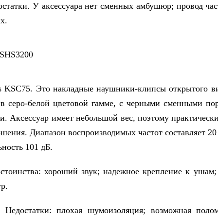
тки. У аксессуара нет сменных амбушюр; провод част
х.
SC75. Это накладные наушники-клипсы открытого ви
в серо-белой цветовой гамме, с черными сменными п
. Аксессуар имеет небольшой вес, поэтому практически
ошения. Диапазон воспроизводимых частот составляет 20 
ьность 101 дБ.
ства: хороший звук; надежное крепление к ушам; 
р.
атки: плохая шумоизоляция; возможная полом