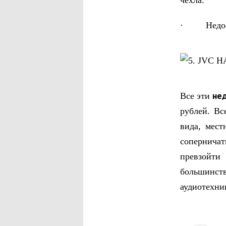
чехла.
· Недостат
не
Все эти
рублей. Вс
вида, мест
сопернича
превзойт
большинст
аудиотехни