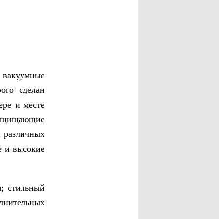
е
вакуумные
рого сделан
ере и месте
защищающие
, различных
е и высокие
; стильный
лнительных