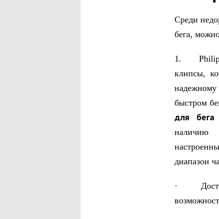
Среди недо
бега, можн
1. Philips
клипсы, к
надежному
быстром бе
для бега
наличию д
настроенны
диапазон ча
· Достоинс
возможност