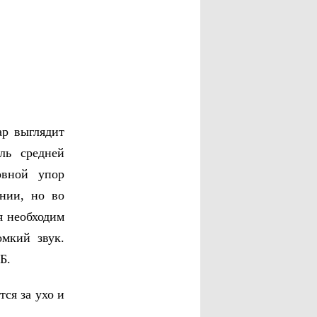
р выглядит
ль средней
овной упор
нии, но во
я необходим
мкий звук.
Б.
ся за ухо и