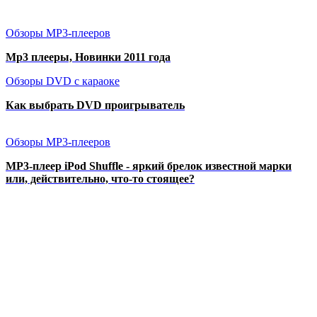
Обзоры MP3-плееров
Mp3 плееры, Новинки 2011 года
Обзоры DVD с караоке
Как выбрать DVD проигрыватель
Обзоры MP3-плееров
MP3-плеер iPod Shuffle - яркий брелок известной марки
или, действительно, что-то стоящее?