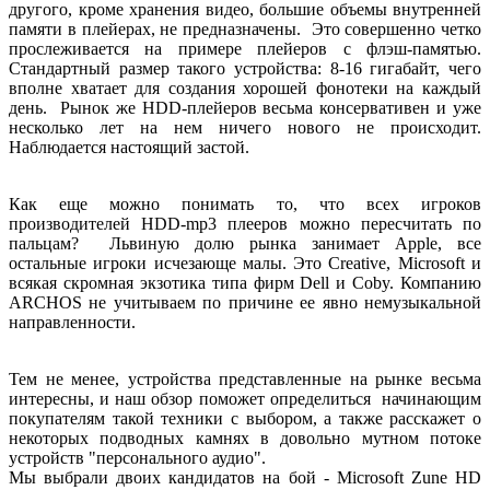
другого, кроме хранения видео, большие объемы внутренней
памяти в плейерах, не предназначены. Это совершенно четко
прослеживается на примере плейеров с флэш-памятью.
Стандартный размер такого устройства: 8-16 гигабайт, чего
вполне хватает для создания хорошей фонотеки на каждый
день. Рынок же HDD-плейеров весьма консервативен и уже
несколько лет на нем ничего нового не происходит.
Наблюдается настоящий застой.
Как еще можно понимать то, что всех игроков
производителей HDD-mp3 плееров можно пересчитать по
пальцам? Львиную долю рынка занимает Apple, все
остальные игроки исчезающе малы. Это Creative, Microsoft и
всякая скромная экзотика типа фирм Dell и Coby. Компанию
ARCHOS не учитываем по причине ее явно немузыкальной
направленности.
Тем не менее, устройства представленные на рынке весьма
интересны, и наш обзор поможет определиться начинающим
покупателям такой техники с выбором, а также расскажет о
некоторых подводных камнях в довольно мутном потоке
устройств "персонального аудио".
Мы выбрали двоих кандидатов на бой - Microsoft Zune HD