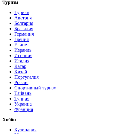
Туризм
Туризм
Австрия
Болгария
Бразилия
Германия
Греция
Египет
Израиль
Испания
Италия
Катар
Китай
Португалия
Россия
Спортивный туризм
Тайвань
Турция
Украина
Франция
Хобби
Кулинария