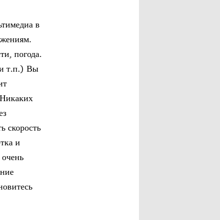
ьтимедиа в
ожениям.
ти, погода.
и т.п.) Вы
ит
 Никаких
ез
ть скорость
тка и
 очень
ание
новитесь