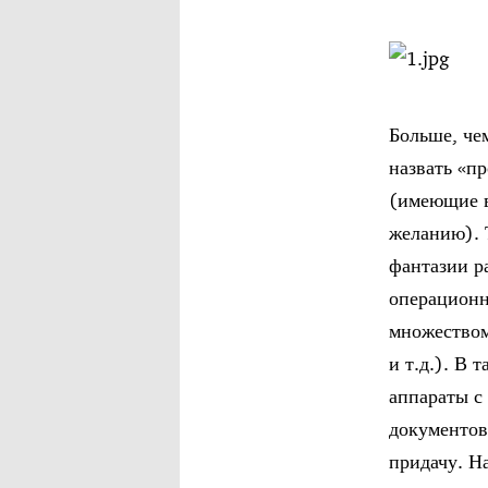
Больше, че
назвать «п
(имеющие в
желанию). 
фантазии р
операционн
множеством
и т.д.). В 
аппараты с
документов
придачу. На