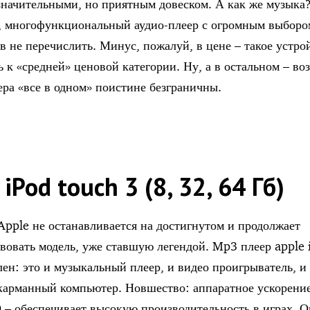
значительными, но приятным довеском. А как же музыка?
, многофункциональный аудио-плеер с огромным выборо
в не перечислить. Минус, пожалуй, в цене – такое устро
ь к «средней» ценовой категории. Ну, а в остальном – в
ера «все в одном» поистине безграничны.
 iPod touch 3 (8, 32, 64 Гб)
pple не останавливается на достигнутом и продолжает
вовать модель, уже ставшую легендой. Mp3 плеер apple 
лен: это и музыкальный плеер, и видео проигрыватель, и
 карманный компьютер. Новшество: аппаратное ускорени
 – обеспечивает высокую производительность в играх. 