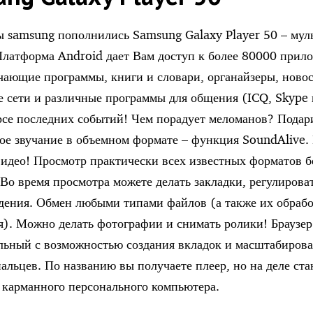
 samsung пополнились Samsung Galaxy Player 50 – мул
Платформа Android дает Вам доступ к более 80000 прил
чающие программы, книги и словари, органайзеры, новос
 сети и различные программы для общения (ICQ, Skype 
урсе последних событий! Чем порадует меломанов? Подар
ое звучание в объемном формате – функция SoundAlive.
видео! Просмотр практически всех известных форматов б
 Во время просмотра можете делать закладки, регулирова
дения. Обмен любыми типами файлов (а также их обрабо
я). Можно делать фотографии и снимать ролики! Браузер
ьный с возможностью создания вкладок и масштабиров
альцев. По названию вы получаете плеер, но на деле ста
 карманного персонального компьютера.