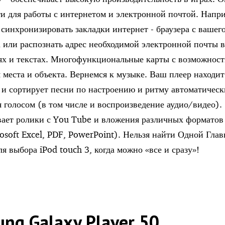
и для работы с интернетом и электронной почтой. Напр
 синхронизировать закладки интернет - браузера с вашег
 или распознать адрес необходимой электронной почты 
х и текстах. Многофункциональные карты с возможнос
 места и объекта. Вернемся к музыке. Ваш плеер находи
 и сортирует песни по настроению и ритму автоматичес
я голосом (в том числе и воспроизведение аудио/видео).
ает ролики с You Tube и вложения различных форматов 
osoft Excel, PDF, PowerPoint). Нельзя найти Одной Гла
 выбора iPod touch 3, когда можно «все и сразу»!
ng Galaxy Player 50