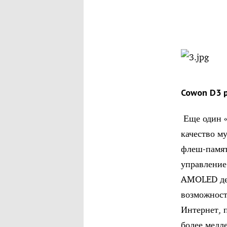
Cowon D3 
Еще один «
качество м
флеш-памят
управление
AMOLED дел
возможност
Интернет, п
более медл