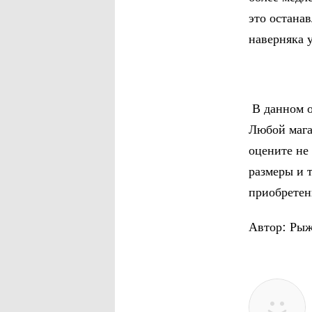
это остана
наверняка 
В данном о
Любой мага
оцените не 
размеры и 
приобретен
Автор: Рыж