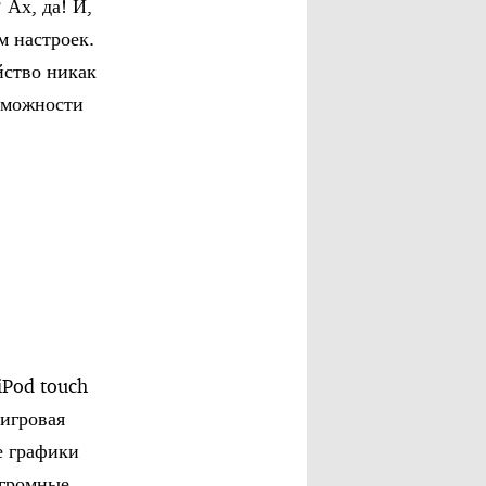
 Ах, да! И,
м настроек.
йство никак
озможности
iPod touch
 игровая
е графики
Огромные