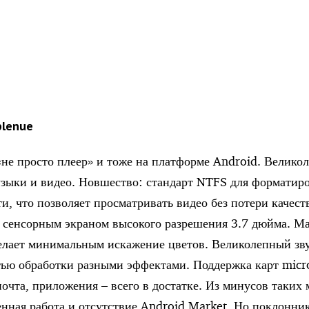
plenue
не просто плеер» и тоже на платформе Android. Велико
узыки и видео. Новшество: стандарт NTFS для форматир
и, что позволяет просматривать видео без потери качест
 сенсорным экраном высокого разрешения 3.7 дюйма. М
ает минимальным искажение цветов. Великолепный зву
ью обработки разными эффектами. Поддержка карт micr
очта, приложения – всего в достатке. Из минусов таких 
енная работа и отсутствие Android Market. Но поклонн