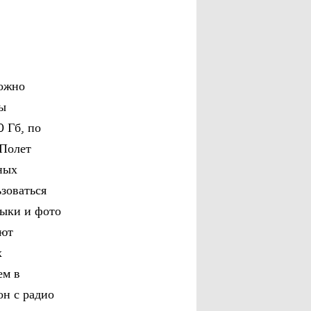
ложно
ры
 Гб, по
 Полет
ных
зоваться
ыки и фото
уют
х
ем в
он с радио