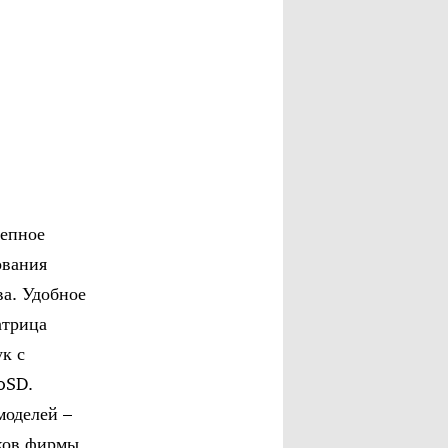
лепное
ования
ва. Удобное
атрица
к с
oSD.
моделей –
иков фирмы