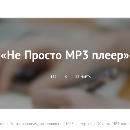
«Не Просто MP3 плеер»
189
0
26 МАРТА
ео
Портативная аудио техника
MP3-плееры
Обзоры MP3-плее