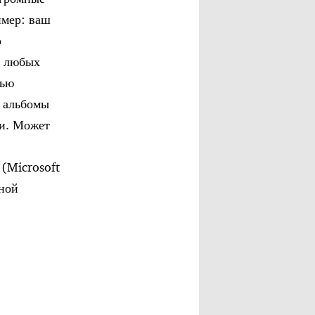
имер: ваш
о
в любых
тью
т альбомы
ки. Может
(Microsoft
вной