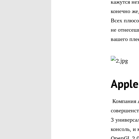
кажутся не
конечно же
Всех плюсо
не отнесеш
вашего пле
Apple
Компания A
совершенст
3 универса
консоль, и
OpenGL 2.0