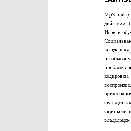
Mp3 плееры
действии. 
Игры и обу
Социальные
всегда в к
незабываем
проблем с 
кодировки.
воспроизве
организаци
функционал
«щипком» п
владельцем