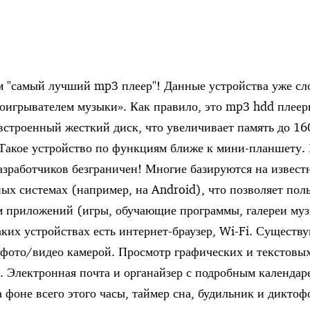
м "самый лучший mp3 плеер"! Данные устройства уже с
роигрывателем музыки». Как правило, это mp3 hdd плее
строенный жесткий диск, что увеличивает память до 160
Такое устройство по функциям ближе к мини-планшету.
азработчиков безграничен! Многие базируются на извест
ых системах (например, на Android), что позволяет поль
 приложений (игры, обучающие программы, галереи муз
таких устройствах есть интернет-браузер, Wi-Fi. Существ
 фото/видео камерой. Просмотр графических и текстовы
. Электронная почта и органайзер с подробным календар
 фоне всего этого часы, таймер сна, будильник и диктоф