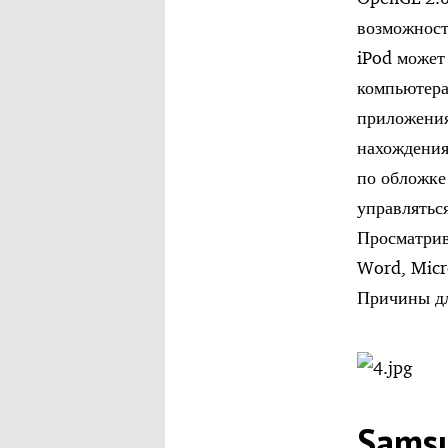
возможност
iPod может
компьютера
приложения
нахождения
по обложке
управлятьс
Просматрив
Word, Micr
Причины для
Samsu