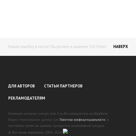
доход!
Станьте автором на Web-3
Нашли ошибку в тексте? Выделите и нажмите Ctrl+Enter
НАВЕРХ
ДЛЯ АВТОРОВ
СТАТЬИ ПАРТНЕРОВ
РЕКЛАМОДАТЕЛЯМ
Используя интернет ресурс web-3.ru, Вы соглашаетесь на обработку
Ваших персональных данных (см.
Политика конфиденциальности
), в
противном случае вы должны прекратить использование ресурса.
© Все права защищены. 2008–2026.