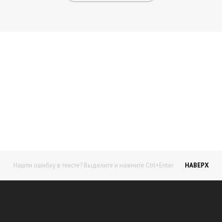
Начните получать постоянный
доход!
Станьте автором на Web-3
Нашли ошибку в тексте? Выделите и нажмите Ctrl+Enter
НАВЕРХ