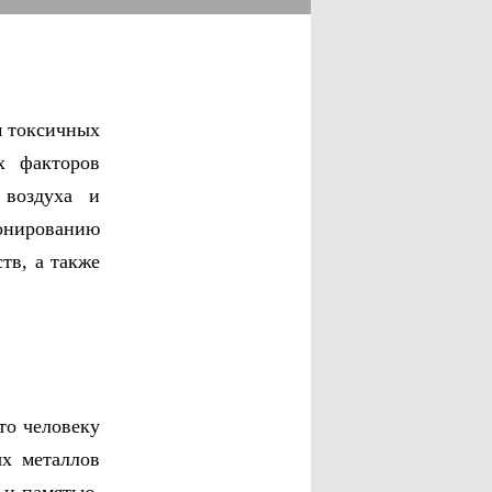
м токсичных
х факторов
 воздуха и
онированию
тв, а также
то человеку
х металлов