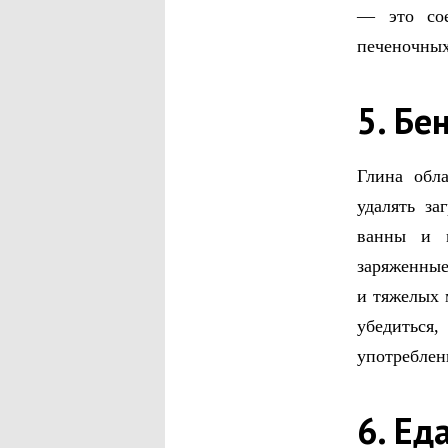
— это сое
печеночных
5. Бе
Глина обл
удалять з
ванны и м
заряженные
и тяжелых 
убедиться
употреблен
6. Ед