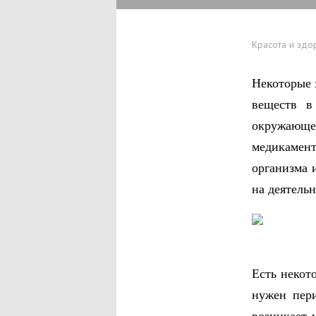
Красота и здо
Некоторые 
веществ в
окружающе
медикамен
организма 
на деятельн
Есть некот
нужен пер