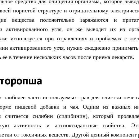
льное средство для очищения организма, которое выво
своей пористой структуре и отрицательному электрическ
щие вещества положительно заряжаются и притя
ти активированного угля, он же выводит их из орга
кже используется при отравлениях и проблемах с же
нии активированного угля, нужно ежедневно принимать
 ее в течение нескольких часов после приема лекарств.
сторопша
з наиболее часто используемых трав для очистки печен
орме пищевой добавки и чая. Одним из важных ин
и считается силибин (силибинин), который проявля
скую активность и антиоксидантные свойства. Эт
летки от токсичных веществ. Другой ценный компонент