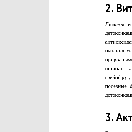
2. Ви
Лимоны и
детоксикац
антиоксид
питания с
природным
шпинат, к
грейпфрут,
полезные 
детоксикац
3. Ак