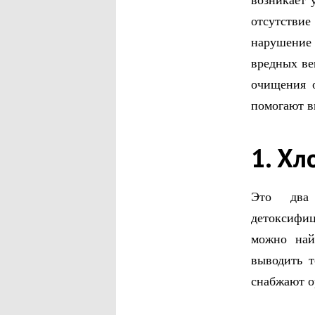
возникает 
отсутствие
нарушение 
вредных ве
очищения о
помогают в
1. Хл
Это два 
детоксифиц
можно най
выводить 
снабжают о