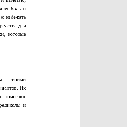
 и памятью,
вная боль и
ью избежать
редства для
ки, которые
ны своими
идантов. Их
ы помогают
радикалы и