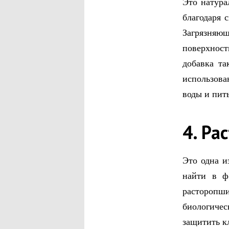
Это натура
благодаря 
Загрязняю
поверхнос
добавка та
использова
воды и пить
4. Ра
Это одна и
найти в ф
расторопш
биологиче
защитить к