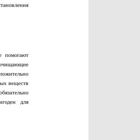
тановления
е помогают
(очищающие
ложительно
ных веществ
обязательно
игоден для