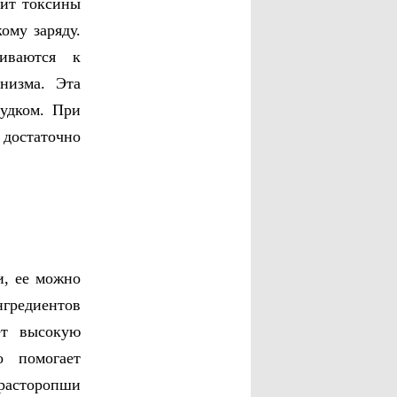
дит токсины
ому заряду.
гиваются к
низма. Эта
лудком. При
 достаточно
и, ее можно
гредиентов
ет высокую
о помогает
 расторопши