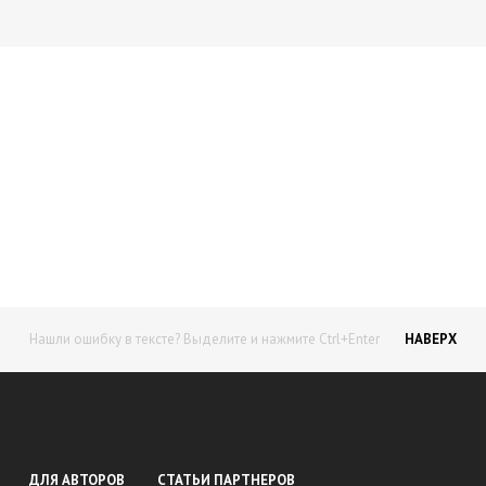
Начните получать постоянный
доход!
Станьте автором на Web-3
Нашли ошибку в тексте? Выделите и нажмите Ctrl+Enter
НАВЕРХ
ДЛЯ АВТОРОВ
СТАТЬИ ПАРТНЕРОВ