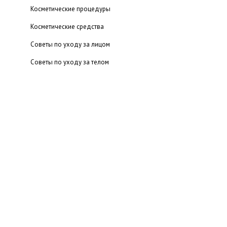
Косметические процедуры
Косметические средства
Советы по уходу за лицом
Советы по уходу за телом
Психология красоты от А до Я
Немного истории
Иконы красоты
Иконы стиля
Секреты макияжа
Парфюмерия для мужчин
Парфюмерия для женщин
Советы по уходу за волосами
Приборы для индивидуального ухода