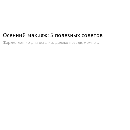
О красоте с юмором
Питание
Диеты
Правильное питание
Осенний макияж: 5 полезных советов
Книги
Жаркие летние дни остались далеко позади, можно...
Глоссарий
Ссылки
Каталог товаров
Украшения и бижутерия